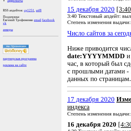
аффилиаты
15 декабря 2020
[3:4
RSS апдейтов:
cp1251
,
utf8
3:40 Текстовый апдейт: выл
Поддержка:
Евгений Трофименко
email
facebook
Степень изменения выдачи
vk
анкоры
Число сайтов за сегод
Ниже приводится чи
date:YYYYMMDD
и
партнерская программа
час, в который был сд
реклама на сайте
с прошлыми датами - 
данных по страницам.
17 декабря 2020
Изме
индекса
Степень изменения выдачи
16 декабря 2020
[4: