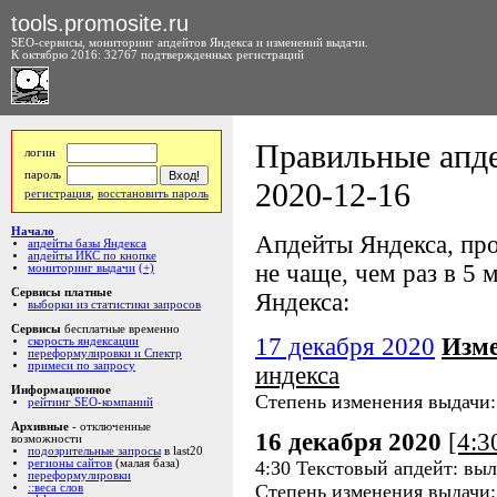
tools.promosite.ru
SEO-сервисы, мониторинг апдейтов Яндекса и изменений выдачи.
К октябрю 2016: 32767 подтвержденных регистраций
Правильные апде
логин
пароль
2020-12-16
регистрация
,
восстановить пароль
Начало
Апдейты Яндекса, про
апдейты базы Яндекса
апдейты ИКС по кнопке
не чаще, чем раз в 5 м
мониторинг выдачи
(+)
Сервисы платные
Яндекса:
выборки из статистики запросов
Сервисы
бесплатные временно
17 декабря 2020
Изме
скорость яндексации
переформулировки и Спектр
примеси по запросу
индекса
Информационное
Степень изменения выдачи
рейтинг SEO-компаний
Архивные
- отключенные
16 декабря 2020
[4:
возможности
подозрительные запросы
в last20
4:30 Текстовый апдейт: выл
регионы сайтов
(малая база)
переформулировки
Степень изменения выдачи
::веса слов