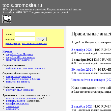
tools.promosite.ru
SEO-сервисы, мониторинг апдейтов Яндекса и изменений выдачи.
К октябрю 2016: 32767 подтвержденных регистраций
Правильные апдей
логин
пароль
Апдейты Яндекса, проверка а
регистрация
,
восстановить пароль
2 декабря 2021
[4:00 RU+E
Начало
4:00 Текстовый апдейт: выложен
апдейты базы Яндекса
апдейты ИКС по кнопке
1 декабря 2021
[3:30 RU+E
мониторинг выдачи
(+)
3:30 Текстовый апдейт: выложен
Сервисы платные
выборки из статистики запросов
30 ноября 2021
[4:10 RU+E
4:10 Текстовый апдейт: выложен
Сервисы
бесплатные временно
скорость яндексации
переформулировки и Спектр
Число сайтов за сегодня (20
примеси по запросу
Ниже приводится число на
Информационное
рейтинг SEO-компаний
в базе появляются страницы
Архивные
- отключенные возможности
подозрительные запросы
в last20
регионы сайтов
(малая база)
переформулировки
2 декабря 2021
[4:00 RU+E
::веса слов
аффилиаты
4:00 Текстовый апдейт: выложен