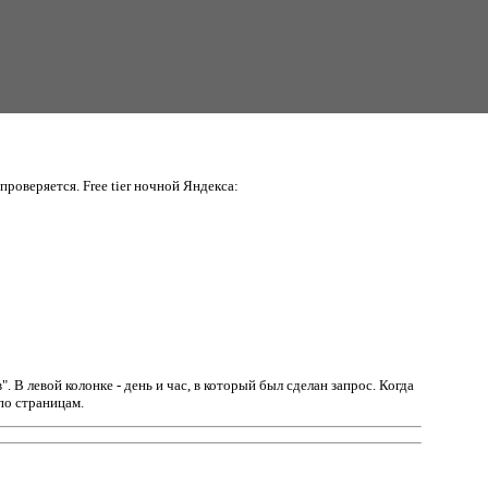
проверяется. Free tier ночной Яндекса:
в".
В левой колонке - день и час, в который был сделан запрос. Когда
по страницам.