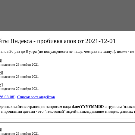
ты Яндекса - пробивка апов от 2021-12-01
пов 30 раз до 8 утра (по популярности не чаще, чем раз в 5 минут), позже - не 
N]
 индекс по 29 ноября 2021
N]
 индекс по 28 ноября 2021
N]
 индекс по 27 ноября 2021
26-08-08)
.
Список всех апдейтов
.
йденных
сайтов
страниц
по запросам вида
date:YYYYMMDD
и группам "языко
 с прошлыми датами - это "текстовый" апдейт, выкладывание в индекс данных 
N]
 индекс по 29 ноября 2021