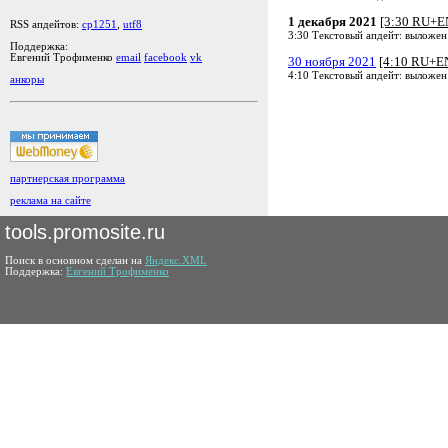
1 декабря 2021
[3:30 RU+E
RSS апдейтов:
cp1251
,
utf8
3:30 Текстовый апдейт: выложен
Поддержка:
Евгений Трофименко
email
facebook
vk
30 ноября 2021
[4:10 RU+E
4:10 Текстовый апдейт: выложен
анкоры
партнерская программа
реклама на сайте
tools.promosite.ru
Поиск в основном сделан на
Яндекс.XML
Поддержка:
Евгений Трофименко