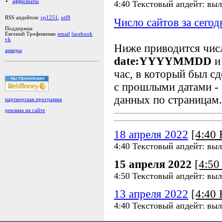
аффилиаты
4:40 Текстовый апдейт: выл
RSS апдейтов:
cp1251
,
utf8
Число сайтов за сегод
Поддержка:
Евгений Трофименко
email
facebook
vk
Ниже приводится чи
анкоры
date:YYYYMMDD
и
час, в который был сд
с прошлыми датами - 
данных по страницам.
партнерская программа
реклама на сайте
18 апреля 2022
[4:40
4:40 Текстовый апдейт: выл
15 апреля 2022
[4:5
4:50 Текстовый апдейт: выл
13 апреля 2022
[4:40
4:40 Текстовый апдейт: выл