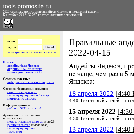
tools.promosite.ru
SEO-сервисы, мониторинг апдейтов Яндекса и изменений выдачи.
К октябрю 2016: 32767 подтвержденных регистраций
Правильные апде
логин
пароль
2022-04-15
регистрация
,
восстановить пароль
Начало
Апдейты Яндекса, про
апдейты базы Яндекса
апдейты ИКС по кнопке
не чаще, чем раз в 5 м
мониторинг выдачи
(+)
Сервисы платные
Яндекса:
выборки из статистики запросов
Сервисы
бесплатные временно
18 апреля 2022
[4:40
скорость яндексации
переформулировки и Спектр
примеси по запросу
4:40 Текстовый апдейт: выл
Информационное
рейтинг SEO-компаний
15 апреля 2022
[4:5
Архивные
- отключенные
4:50 Текстовый апдейт: выл
возможности
подозрительные запросы
в last20
регионы сайтов
(малая база)
13 апреля 2022
[4:40
переформулировки
::веса слов