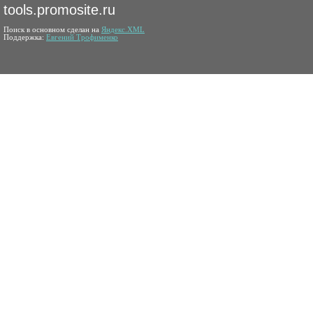
tools.promosite.ru
Поиск в основном сделан на
Яндекс.XML
Поддержка:
Евгений Трофименко