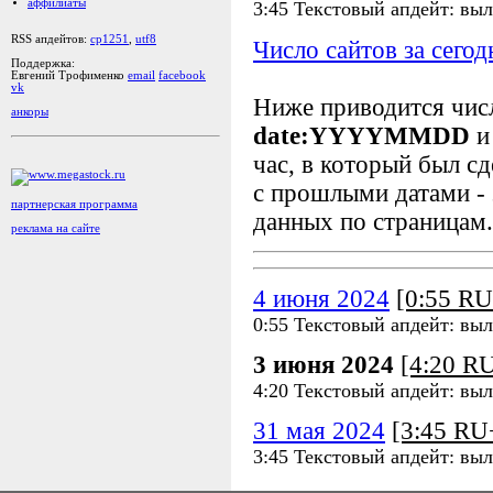
аффилиаты
3:45 Текстовый апдейт: выл
RSS апдейтов:
cp1251
,
utf8
Число сайтов за сегод
Поддержка:
Евгений Трофименко
email
facebook
vk
Ниже приводится чи
анкоры
date:YYYYMMDD
и
час, в который был сд
с прошлыми датами - 
партнерская программа
данных по страницам.
реклама на сайте
4 июня 2024
[0:55 R
0:55 Текстовый апдейт: вы
3 июня 2024
[4:20 R
4:20 Текстовый апдейт: выл
31 мая 2024
[3:45 R
3:45 Текстовый апдейт: выл