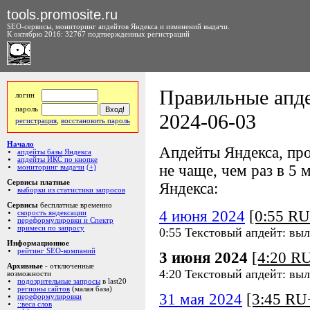
tools.promosite.ru
SEO-сервисы, мониторинг апдейтов Яндекса и изменений выдачи.
К октябрю 2016: 32767 подтвержденных регистраций
Правильные апде
логин
пароль
2024-06-03
регистрация
,
восстановить пароль
Начало
Апдейты Яндекса, про
апдейты базы Яндекса
апдейты ИКС по кнопке
не чаще, чем раз в 5 м
мониторинг выдачи
(+)
Сервисы платные
Яндекса:
выборки из статистики запросов
Сервисы
бесплатные временно
4 июня 2024
[0:55 R
скорость яндексации
переформулировки и Спектр
примеси по запросу
0:55 Текстовый апдейт: вы
Информационное
рейтинг SEO-компаний
3 июня 2024
[4:20 R
Архивные
- отключенные
4:20 Текстовый апдейт: выл
возможности
подозрительные запросы
в last20
регионы сайтов
(малая база)
31 мая 2024
[3:45 R
переформулировки
::веса слов