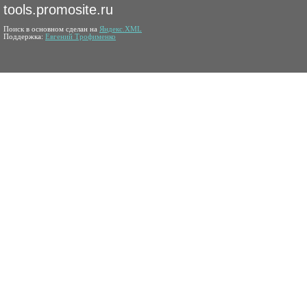
tools.promosite.ru
Поиск в основном сделан на
Яндекс.XML
Поддержка:
Евгений Трофименко