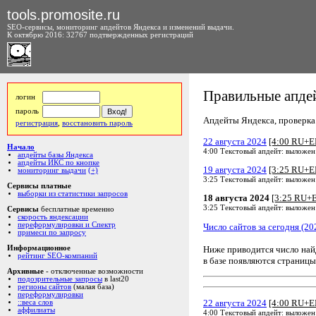
tools.promosite.ru
SEO-сервисы, мониторинг апдейтов Яндекса и изменений выдачи.
К октябрю 2016: 32767 подтвержденных регистраций
Правильные апдей
логин
пароль
Апдейты Яндекса, проверка а
регистрация
,
восстановить пароль
22 августа 2024
[4:00 RU+E
Начало
4:00 Текстовый апдейт: выложен
апдейты базы Яндекса
апдейты ИКС по кнопке
19 августа 2024
[3:25 RU+E
мониторинг выдачи
(+)
3:25 Текстовый апдейт: выложен
Сервисы платные
выборки из статистики запросов
18 августа 2024
[3:25 RU+
3:25 Текстовый апдейт: выложен
Сервисы
бесплатные временно
скорость яндексации
переформулировки и Спектр
Число сайтов за сегодня (20
примеси по запросу
Ниже приводится число на
Информационное
рейтинг SEO-компаний
в базе появляются страницы
Архивные
- отключенные возможности
подозрительные запросы
в last20
регионы сайтов
(малая база)
переформулировки
22 августа 2024
[4:00 RU+E
::веса слов
аффилиаты
4:00 Текстовый апдейт: выложен