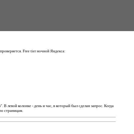
проверяется. Free tier ночной Яндекса:
в".
В левой колонке - день и час, в который был сделан запрос. Когда
по страницам.