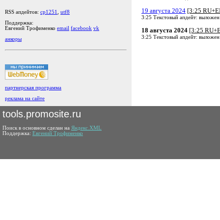
19 августа 2024
[3:25 RU+E
RSS апдейтов:
cp1251
,
utf8
3:25 Текстовый апдейт: выложен
Поддержка:
Евгений Трофименко
email
facebook
vk
18 августа 2024
[3:25 RU+
3:25 Текстовый апдейт: выложен
анкоры
партнерская программа
реклама на сайте
tools.promosite.ru
Поиск в основном сделан на
Яндекс.XML
Поддержка:
Евгений Трофименко