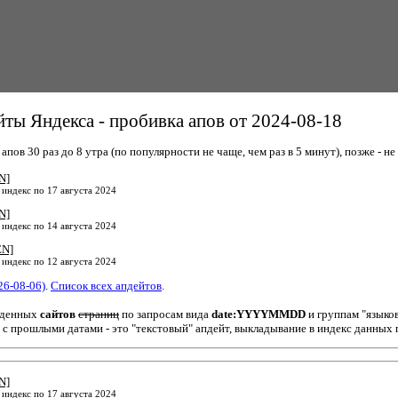
ты Яндекса - пробивка апов от 2024-08-18
пов 30 раз до 8 утра (по популярности не чаще, чем раз в 5 минут), позже - не 
N]
 индекс по 17 августа 2024
N]
 индекс по 14 августа 2024
EN]
 индекс по 12 августа 2024
26-08-06)
.
Список всех апдейтов
.
йденных
сайтов
страниц
по запросам вида
date:YYYYMMDD
и группам "языко
 с прошлыми датами - это "текстовый" апдейт, выкладывание в индекс данных 
N]
 индекс по 17 августа 2024