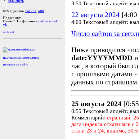
аффилиаты
3:50 Текстовый апдейт: выл
RSS апдейтов:
cp1251
,
utf8
22 августа 2024
[4:0
Поддержка:
4:00 Текстовый апдейт: выл
Евгений Трофименко
email
facebook
vk
Число сайтов за сегод
анкоры
Ниже приводится чи
date:YYYYMMDD
и
партнерская программа
час, в который был сд
реклама на сайте
с прошлыми датами - 
данных по страницам.
25 августа 2024
[0:5
0:55 Текстовый апдейт: выл
Комментарий:
странный. 25
дата индекса откатилась с 2
стали 23 и 24, видимо, 30го