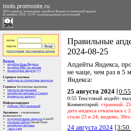
tools.promosite.ru
SEO-сервисы, мониторинг апдейтов Яндекса и изменений выдачи.
К октябрю 2016: 32767 подтвержденных регистраций
Правильные апде
логин
пароль
2024-08-25
регистрация
,
восстановить пароль
Начало
Апдейты Яндекса, про
апдейты базы Яндекса
апдейты ИКС по кнопке
не чаще, чем раз в 5 м
мониторинг выдачи
(+)
Сервисы платные
Яндекса:
выборки из статистики запросов
Сервисы
бесплатные временно
25 августа 2024
[0:5
скорость яндексации
переформулировки и Спектр
примеси по запросу
0:55 Текстовый апдейт: выл
Информационное
Комментарий:
странный. 25
рейтинг SEO-компаний
дата индекса откатилась с 2
Архивные
- отключенные
стали 23 и 24, видимо, 30го
возможности
подозрительные запросы
в last20
регионы сайтов
(малая база)
24 августа 2024
[3:5
переформулировки
::веса слов