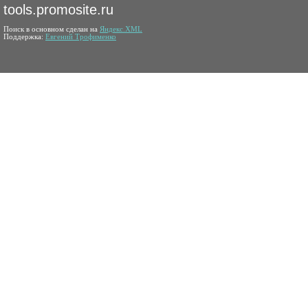
tools.promosite.ru
Поиск в основном сделан на
Яндекс.XML
Поддержка:
Евгений Трофименко