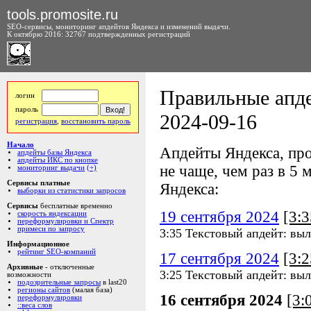
tools.promosite.ru
SEO-сервисы, мониторинг апдейтов Яндекса и изменений выдачи.
К октябрю 2016: 32767 подтвержденных регистраций
Правильные апде
логин
пароль
2024-09-16
регистрация
,
восстановить пароль
Начало
Апдейты Яндекса, про
апдейты базы Яндекса
апдейты ИКС по кнопке
не чаще, чем раз в 5 м
мониторинг выдачи
(+)
Сервисы платные
Яндекса:
выборки из статистики запросов
Сервисы
бесплатные временно
19 сентября 2024
[3:
скорость яндексации
переформулировки и Спектр
примеси по запросу
3:35 Текстовый апдейт: выл
Информационное
рейтинг SEO-компаний
17 сентября 2024
[3:
Архивные
- отключенные
3:25 Текстовый апдейт: выл
возможности
подозрительные запросы
в last20
регионы сайтов
(малая база)
16 сентября 2024
[3:
переформулировки
::веса слов