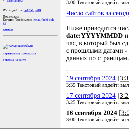
аффилиаты
3:00 Текстовый апдейт: выл
RSS апдейтов:
cp1251
,
utf8
Число сайтов за сегод
Поддержка:
Евгений Трофименко
email
facebook
vk
Ниже приводится чи
анкоры
date:YYYYMMDD
и
час, в который был сд
с прошлыми датами - 
партнерская программа
данных по страницам.
реклама на сайте
19 сентября 2024
[3:
3:35 Текстовый апдейт: выл
17 сентября 2024
[3:
3:25 Текстовый апдейт: выл
16 сентября 2024
[3:
3:00 Текстовый апдейт: выл