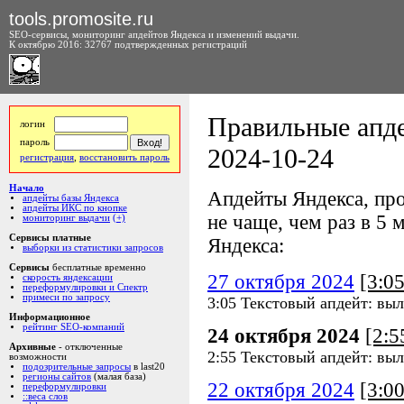
tools.promosite.ru
SEO-сервисы, мониторинг апдейтов Яндекса и изменений выдачи.
К октябрю 2016: 32767 подтвержденных регистраций
Правильные апде
логин
пароль
2024-10-24
регистрация
,
восстановить пароль
Начало
Апдейты Яндекса, про
апдейты базы Яндекса
апдейты ИКС по кнопке
не чаще, чем раз в 5 м
мониторинг выдачи
(+)
Сервисы платные
Яндекса:
выборки из статистики запросов
Сервисы
бесплатные временно
27 октября 2024
[3:0
скорость яндексации
переформулировки и Спектр
примеси по запросу
3:05 Текстовый апдейт: выл
Информационное
рейтинг SEO-компаний
24 октября 2024
[2:
Архивные
- отключенные
2:55 Текстовый апдейт: выл
возможности
подозрительные запросы
в last20
регионы сайтов
(малая база)
22 октября 2024
[3:0
переформулировки
::веса слов