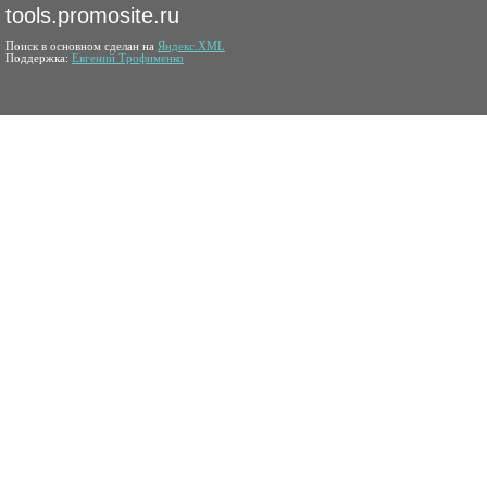
tools.promosite.ru
Поиск в основном сделан на
Яндекс.XML
Поддержка:
Евгений Трофименко