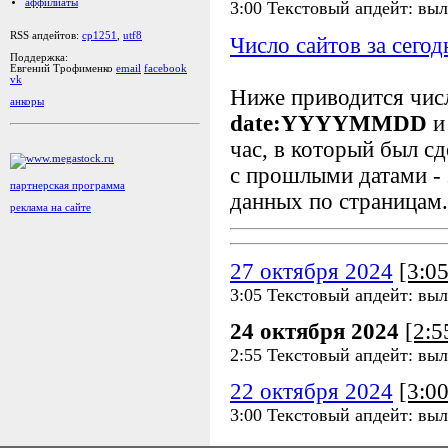
аффилиаты
3:00 Текстовый апдейт: выл
RSS апдейтов:
cp1251
,
utf8
Число сайтов за сегод
Поддержка:
Евгений Трофименко
email
facebook
vk
Ниже приводится чи
анкоры
date:YYYYMMDD
и
час, в который был сд
с прошлыми датами - 
партнерская программа
данных по страницам.
реклама на сайте
27 октября 2024
[3:0
3:05 Текстовый апдейт: выл
24 октября 2024
[2:
2:55 Текстовый апдейт: выл
22 октября 2024
[3:0
3:00 Текстовый апдейт: выл