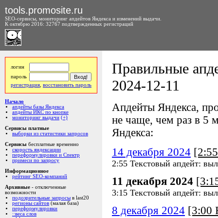
tools.promosite.ru
SEO-сервисы, мониторинг апдейтов Яндекса и изменений выдачи.
К октябрю 2016: 32767 подтвержденных регистраций
Правильные апде
логин
пароль
2024-12-11
регистрация
,
восстановить пароль
Начало
Апдейты Яндекса, про
апдейты базы Яндекса
апдейты ИКС по кнопке
не чаще, чем раз в 5 м
мониторинг выдачи
(+)
Сервисы платные
Яндекса:
выборки из статистики запросов
Сервисы
бесплатные временно
14 декабря 2024
[2:5
скорость яндексации
переформулировки и Спектр
примеси по запросу
2:55 Текстовый апдейт: выл
Информационное
рейтинг SEO-компаний
11 декабря 2024
[3:
Архивные
- отключенные
3:15 Текстовый апдейт: выл
возможности
подозрительные запросы
в last20
регионы сайтов
(малая база)
8 декабря 2024
[3:00
переформулировки
::веса слов