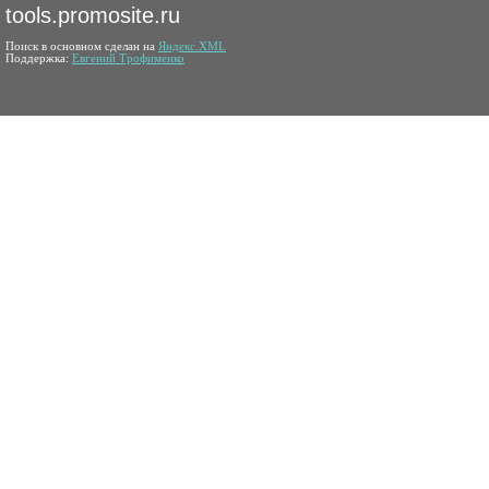
tools.promosite.ru
Поиск в основном сделан на
Яндекс.XML
Поддержка:
Евгений Трофименко