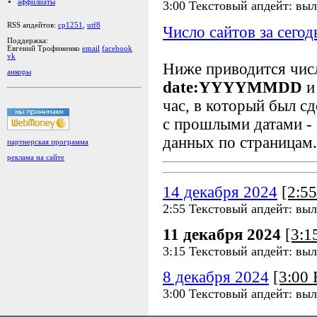
аффилиаты
3:00 Текстовый апдейт: выл
RSS апдейтов:
cp1251
,
utf8
Число сайтов за сегод
Поддержка:
Евгений Трофименко
email
facebook
vk
Ниже приводится чи
анкоры
date:YYYYMMDD
и
час, в который был сд
с прошлыми датами - 
данных по страницам.
партнерская программа
реклама на сайте
14 декабря 2024
[2:5
2:55 Текстовый апдейт: выл
11 декабря 2024
[3:
3:15 Текстовый апдейт: выл
8 декабря 2024
[3:00
3:00 Текстовый апдейт: выл