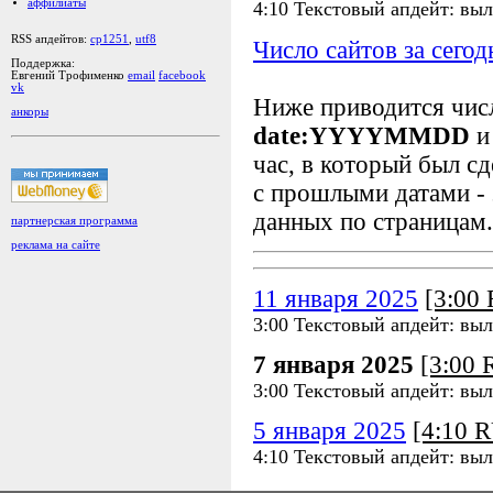
аффилиаты
4:10 Текстовый апдейт: выл
RSS апдейтов:
cp1251
,
utf8
Число сайтов за сегод
Поддержка:
Евгений Трофименко
email
facebook
vk
Ниже приводится чи
анкоры
date:YYYYMMDD
и
час, в который был сд
с прошлыми датами - 
данных по страницам.
партнерская программа
реклама на сайте
11 января 2025
[3:00
3:00 Текстовый апдейт: выл
7 января 2025
[3:00
3:00 Текстовый апдейт: выл
5 января 2025
[4:10 
4:10 Текстовый апдейт: выл