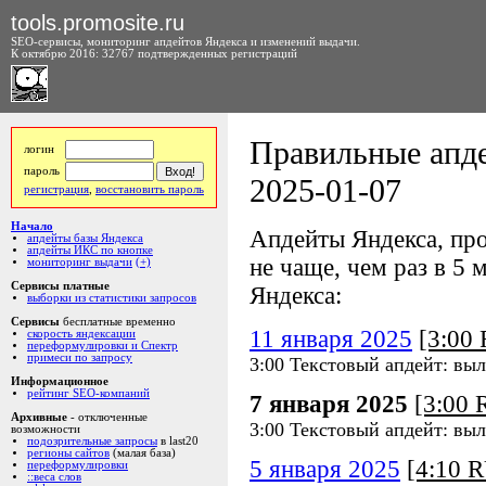
tools.promosite.ru
SEO-сервисы, мониторинг апдейтов Яндекса и изменений выдачи.
К октябрю 2016: 32767 подтвержденных регистраций
Правильные апде
логин
пароль
2025-01-07
регистрация
,
восстановить пароль
Начало
Апдейты Яндекса, про
апдейты базы Яндекса
апдейты ИКС по кнопке
не чаще, чем раз в 5 м
мониторинг выдачи
(+)
Сервисы платные
Яндекса:
выборки из статистики запросов
Сервисы
бесплатные временно
11 января 2025
[3:00
скорость яндексации
переформулировки и Спектр
примеси по запросу
3:00 Текстовый апдейт: выл
Информационное
рейтинг SEO-компаний
7 января 2025
[3:00
Архивные
- отключенные
3:00 Текстовый апдейт: выл
возможности
подозрительные запросы
в last20
регионы сайтов
(малая база)
5 января 2025
[4:10 
переформулировки
::веса слов