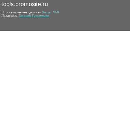
tools.promosite.ru
Поиск в основном сделан на
Яндекс.XML
Поддержка:
Евгений Трофименко