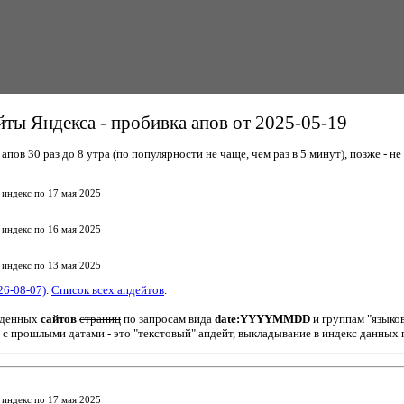
ты Яндекса - пробивка апов от 2025-05-19
пов 30 раз до 8 утра (по популярности не чаще, чем раз в 5 минут), позже - не 
 индекс по 17 мая 2025
 индекс по 16 мая 2025
 индекс по 13 мая 2025
26-08-07)
.
Список всех апдейтов
.
йденных
сайтов
страниц
по запросам вида
date:YYYYMMDD
и группам "языко
 с прошлыми датами - это "текстовый" апдейт, выкладывание в индекс данных 
 индекс по 17 мая 2025