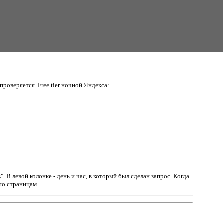
проверяется. Free tier ночной Яндекса:
в".
В левой колонке - день и час, в который был сделан запрос. Когда
по страницам.