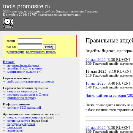
tools.promosite.ru
SEO-сервисы, мониторинг апдейтов Яндекса и изменений выдачи.
К октябрю 2016: 32767 подтвержденных регистраций
Правильные апдей
логин
пароль
Апдейты Яндекса, проверка а
регистрация
,
восстановить пароль
20 мая 2025
[3:30 RU+EN]
Начало
3:30 Текстовый апдейт: выложен
апдейты базы Яндекса
апдейты ИКС по кнопке
19 мая 2025
[3:10 RU+EN]
мониторинг выдачи
(+)
3:10 Текстовый апдейт: выложен
Сервисы платные
выборки из статистики запросов
16 мая 2025
[3:40 RU+EN]
3:40 Текстовый апдейт: выложен
Сервисы
бесплатные временно
скорость яндексации
переформулировки и Спектр
Число сайтов за сегодня (20
примеси по запросу
Ниже приводится число на
Информационное
рейтинг SEO-компаний
в базе появляются страницы
Архивные
- отключенные возможности
подозрительные запросы
в last20
регионы сайтов
(малая база)
переформулировки
20 мая 2025
[3:30 RU+EN]
::веса слов
аффилиаты
3:30 Текстовый апдейт: выложен