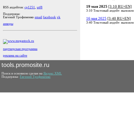
19 мая 2025
[3:10 RU+EN]
RSS апдейтов:
cp1251
,
utf8
3:10 Текстовый апдейт: выложен
Поддержка:
Евгений Трофименко
email
facebook
vk
16 мая 2025
[3:40 RU+EN]
3:40 Текстовый апдейт: выложен
анкоры
партнерская программа
реклама на сайте
tools.promosite.ru
Поиск в основном сделан на
Яндекс.XML
Поддержка:
Евгений Трофименко