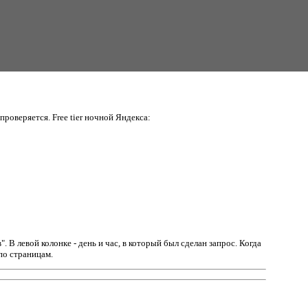
проверяется. Free tier ночной Яндекса:
в".
В левой колонке - день и час, в который был сделан запрос. Когда
по страницам.