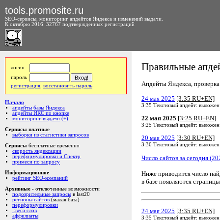
tools.promosite.ru
SEO-сервисы, мониторинг апдейтов Яндекса и изменений выдачи.
К октябрю 2016: 32767 подтвержденных регистраций
Правильные апдей
логин
пароль
Апдейты Яндекса, проверка а
регистрация
,
восстановить пароль
24 мая 2025
[3:35 RU+EN]
Начало
3:35 Текстовый апдейт: выложен
апдейты базы Яндекса
апдейты ИКС по кнопке
22 мая 2025
[3:25 RU+EN]
мониторинг выдачи
(+)
3:25 Текстовый апдейт: выложен
Сервисы платные
выборки из статистики запросов
20 мая 2025
[3:30 RU+EN]
3:30 Текстовый апдейт: выложен
Сервисы
бесплатные временно
скорость яндексации
переформулировки и Спектр
Число сайтов за сегодня (20
примеси по запросу
Ниже приводится число на
Информационное
рейтинг SEO-компаний
в базе появляются страницы
Архивные
- отключенные возможности
подозрительные запросы
в last20
регионы сайтов
(малая база)
переформулировки
24 мая 2025
[3:35 RU+EN]
::веса слов
аффилиаты
3:35 Текстовый апдейт: выложен