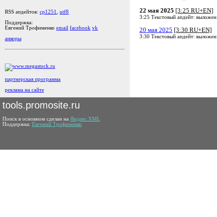
22 мая 2025
[3:25 RU+EN]
RSS апдейтов:
cp1251
,
utf8
3:25 Текстовый апдейт: выложен
Поддержка:
Евгений Трофименко
email
facebook
vk
20 мая 2025
[3:30 RU+EN]
3:30 Текстовый апдейт: выложен
анкоры
партнерская программа
реклама на сайте
tools.promosite.ru
Поиск в основном сделан на
Яндекс.XML
Поддержка:
Евгений Трофименко