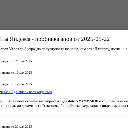
ты Яндекса - пробивка апов от 2025-05-22
пов 30 раз до 8 утра (по популярности не чаще, чем раз в 5 минут), позже - не 
 индекс по 20 мая 2025
 индекс по 19 мая 2025
 индекс по 17 мая 2025
26-08-07)
.
Список всех апдейтов
.
йденных
сайтов
страниц
по запросам вида
date:YYYYMMDD
и группам "языко
 с прошлыми датами - это "текстовый" апдейт, выкладывание в индекс данных 
 индекс по 20 мая 2025