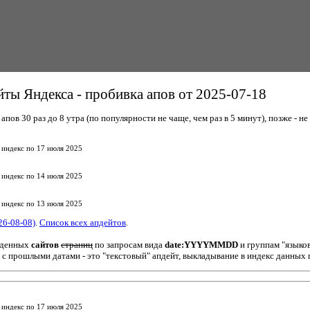
ты Яндекса - пробивка апов от 2025-07-18
пов 30 раз до 8 утра (по популярности не чаще, чем раз в 5 минут), позже - не 
 индекс по 17 июля 2025
 индекс по 14 июля 2025
 индекс по 13 июля 2025
26-08-08)
.
Список всех апдейтов
.
йденных
сайтов
страниц
по запросам вида
date:YYYYMMDD
и группам "языко
 с прошлыми датами - это "текстовый" апдейт, выкладывание в индекс данных 
 индекс по 17 июля 2025