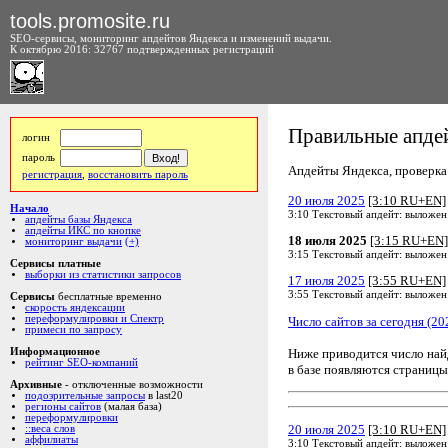
tools.promosite.ru
SEO-сервисы, мониторинг апдейтов Яндекса и изменений выдачи.
К октябрю 2016: 32767 подтвержденных регистраций
Правильные апдей
логин
пароль
Апдейты Яндекса, проверка а
регистрация
,
восстановить пароль
20 июля 2025
[3:10 RU+EN]
Начало
3:10 Текстовый апдейт: выложен
апдейты базы Яндекса
апдейты ИКС по кнопке
18 июля 2025
[3:15 RU+EN]
мониторинг выдачи
(+)
3:15 Текстовый апдейт: выложен
Сервисы платные
выборки из статистики запросов
17 июля 2025
[3:55 RU+EN]
3:55 Текстовый апдейт: выложен
Сервисы
бесплатные временно
скорость яндексации
переформулировки и Спектр
Число сайтов за сегодня (20
примеси по запросу
Ниже приводится число на
Информационное
рейтинг SEO-компаний
в базе появляются страницы
Архивные
- отключенные возможности
подозрительные запросы
в last20
регионы сайтов
(малая база)
переформулировки
20 июля 2025
[3:10 RU+EN]
::веса слов
аффилиаты
3:10 Текстовый апдейт: выложен