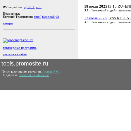
18 июля 2025
[3:15 RU+EN]
RSS апдейтов:
cp1251
,
utf8
3:15 Текстовый апдейт: выложен
Поддержка:
Евгений Трофименко
email
facebook
vk
17 июля 2025
[3:55 RU+EN]
3:55 Текстовый апдейт: выложен
анкоры
партнерская программа
реклама на сайте
tools.promosite.ru
Поиск в основном сделан на
Яндекс.XML
Поддержка:
Евгений Трофименко