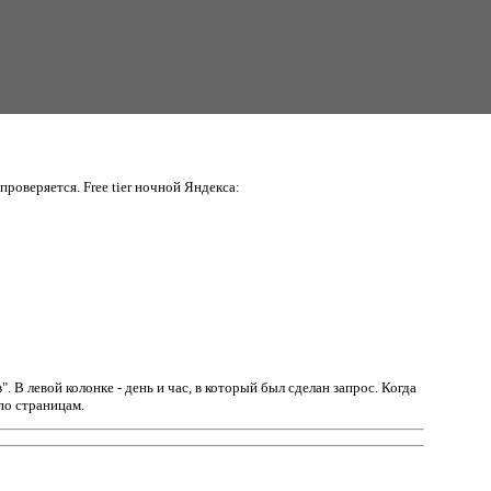
проверяется. Free tier ночной Яндекса:
в".
В левой колонке - день и час, в который был сделан запрос. Когда
по страницам.