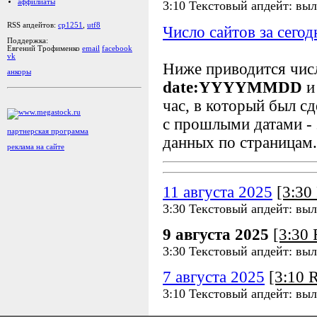
аффилиаты
3:10 Текстовый апдейт: выл
RSS апдейтов:
cp1251
,
utf8
Число сайтов за сегод
Поддержка:
Евгений Трофименко
email
facebook
vk
Ниже приводится чи
анкоры
date:YYYYMMDD
и
час, в который был сд
с прошлыми датами - 
партнерская программа
данных по страницам.
реклама на сайте
11 августа 2025
[3:3
3:30 Текстовый апдейт: выл
9 августа 2025
[3:30
3:30 Текстовый апдейт: выл
7 августа 2025
[3:10
3:10 Текстовый апдейт: выл