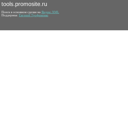
tools.promosite.ru
Поиск в основном сделан на
Яндекс.XML
Поддержка:
Евгений Трофименко