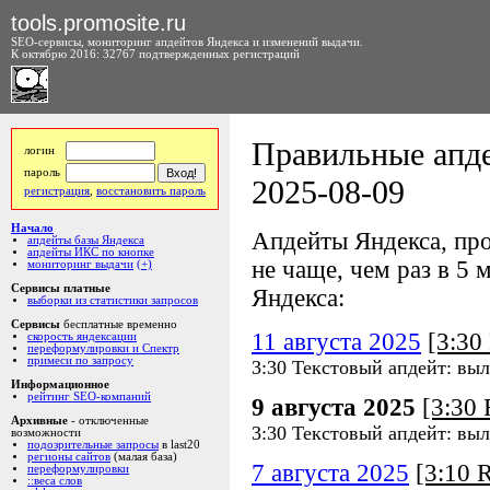
tools.promosite.ru
SEO-сервисы, мониторинг апдейтов Яндекса и изменений выдачи.
К октябрю 2016: 32767 подтвержденных регистраций
Правильные апде
логин
пароль
2025-08-09
регистрация
,
восстановить пароль
Начало
Апдейты Яндекса, про
апдейты базы Яндекса
апдейты ИКС по кнопке
не чаще, чем раз в 5 м
мониторинг выдачи
(+)
Сервисы платные
Яндекса:
выборки из статистики запросов
Сервисы
бесплатные временно
11 августа 2025
[3:3
скорость яндексации
переформулировки и Спектр
примеси по запросу
3:30 Текстовый апдейт: выл
Информационное
рейтинг SEO-компаний
9 августа 2025
[3:30
Архивные
- отключенные
3:30 Текстовый апдейт: выл
возможности
подозрительные запросы
в last20
регионы сайтов
(малая база)
7 августа 2025
[3:10
переформулировки
::веса слов