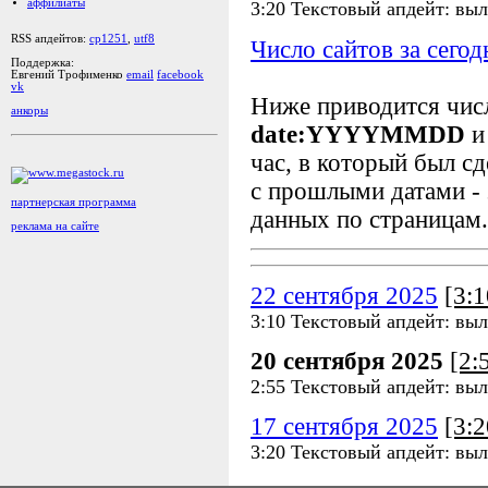
аффилиаты
3:20 Текстовый апдейт: выл
RSS апдейтов:
cp1251
,
utf8
Число сайтов за сегод
Поддержка:
Евгений Трофименко
email
facebook
vk
Ниже приводится чи
анкоры
date:YYYYMMDD
и
час, в который был сд
с прошлыми датами - 
партнерская программа
данных по страницам.
реклама на сайте
22 сентября 2025
[3:
3:10 Текстовый апдейт: выл
20 сентября 2025
[2:
2:55 Текстовый апдейт: выл
17 сентября 2025
[3:
3:20 Текстовый апдейт: выл