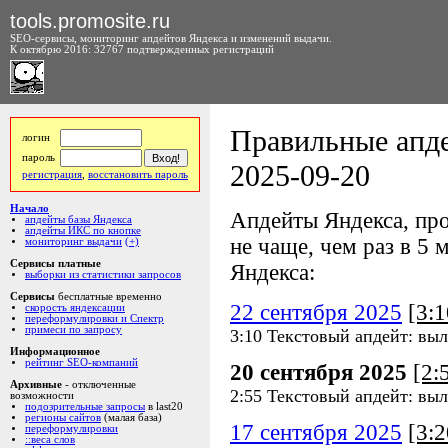
tools.promosite.ru
SEO-сервисы, мониторинг апдейтов Яндекса и изменений выдачи.
К октябрю 2016: 32767 подтвержденных регистраций
Правильные апде
логин
пароль
2025-09-20
регистрация
,
восстановить пароль
Начало
Апдейты Яндекса, про
апдейты базы Яндекса
апдейты ИКС по кнопке
не чаще, чем раз в 5 м
мониторинг выдачи
(+)
Сервисы платные
Яндекса:
выборки из статистики запросов
Сервисы
бесплатные временно
22 сентября 2025
[3:
скорость яндексации
переформулировки и Спектр
примеси по запросу
3:10 Текстовый апдейт: выл
Информационное
рейтинг SEO-компаний
20 сентября 2025
[2:
Архивные
- отключенные
2:55 Текстовый апдейт: выл
возможности
подозрительные запросы
в last20
регионы сайтов
(малая база)
17 сентября 2025
[3:
переформулировки
::веса слов