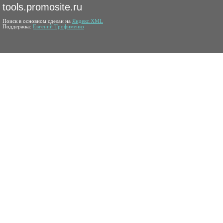
tools.promosite.ru
Поиск в основном сделан на
Яндекс.XML
Поддержка:
Евгений Трофименко