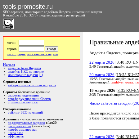
tools.promosite.ru
SEO-сервисы, мониторинг апдейтов Яндекса и изменений выдачи.
К октябрю 2016: 32767 подтвержденных регистраций
Правильные апдей
логин
пароль
Апдейты Яндекса, проверка а
регистрация
,
восстановить пароль
22 марта 2026
[3:40 RU+EN
Начало
3:40 Текстовый апдейт: выложен
апдейты базы Яндекса
апдейты ИКС по кнопке
20 марта 2026
[15:55 RU+E
мониторинг выдачи
(+)
15:55 Текстовый апдейт: выложе
Сервисы платные
Комментарий:
xmlriver козлы, из
выборки из статистики запросов
19 марта 2026
[3:35 RU+EN
Сервисы
бесплатные временно
3:35 Текстовый апдейт: выложен
скорость яндексации
переформулировки и Спектр
примеси по запросу
Число сайтов за сегодня (20
Информационное
Ниже приводится число на
рейтинг SEO-компаний
в базе появляются страницы
Архивные
- отключенные возможности
подозрительные запросы
в last20
регионы сайтов
(малая база)
переформулировки
::веса слов
22 марта 2026
[3:40 RU+EN
аффилиаты