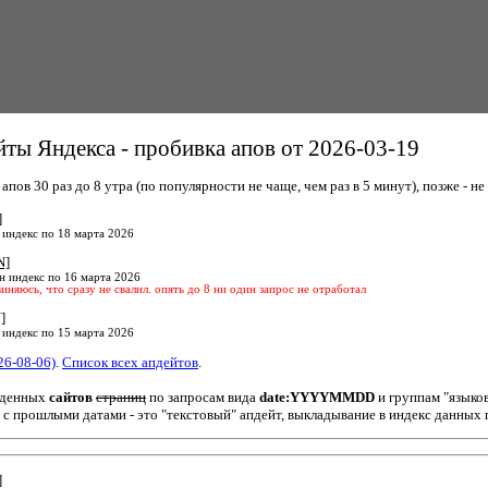
ты Яндекса - пробивка апов от 2026-03-19
пов 30 раз до 8 утра (по популярности не чаще, чем раз в 5 минут), позже - не 
]
 индекс по 18 марта 2026
N]
н индекс по 16 марта 2026
виняюсь, что сразу не свалил. опять до 8 ни один запрос не отработал
]
 индекс по 15 марта 2026
26-08-06)
.
Список всех апдейтов
.
йденных
сайтов
страниц
по запросам вида
date:YYYYMMDD
и группам "языко
 с прошлыми датами - это "текстовый" апдейт, выкладывание в индекс данных 
]