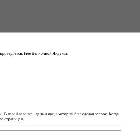
проверяется. Free tier ночной Яндекса:
в".
В левой колонке - день и час, в который был сделан запрос. Когда
по страницам.