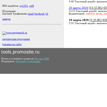
3:40 Текстовый апдейт: выложен
RSS апдейтов:
cp1251
,
utf8
20 марта 2026
[15:55 RU+E
15:55 Текстовый апдейт: выложе
Поддержка:
Комментарий:
xmlriver козлы, из
Евгений Трофименко
email
facebook
vk
анкоры
19 марта 2026
[3:35 RU+EN
3:35 Текстовый апдейт: выложен
партнерская программа
реклама на сайте
tools.promosite.ru
Поиск в основном сделан на
Яндекс.XML
Поддержка:
Евгений Трофименко