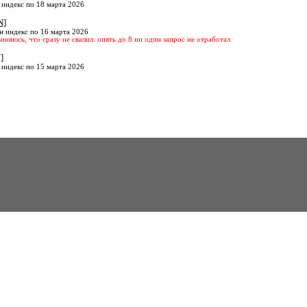
 индекс по 18 марта 2026
N]
н индекс по 16 марта 2026
виняюсь, что сразу не свалил. опять до 8 ни один запрос не отработал
]
 индекс по 15 марта 2026