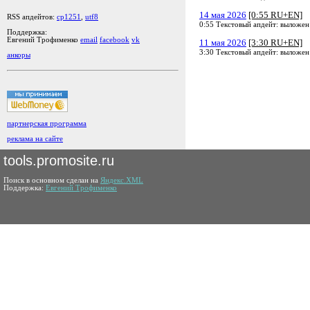
14 мая 2026
[0:55 RU+EN]
RSS апдейтов:
cp1251
,
utf8
0:55 Текстовый апдейт: выложен
Поддержка:
Евгений Трофименко
email
facebook
vk
11 мая 2026
[3:30 RU+EN]
3:30 Текстовый апдейт: выложен
анкоры
партнерская программа
реклама на сайте
tools.promosite.ru
Поиск в основном сделан на
Яндекс.XML
Поддержка:
Евгений Трофименко