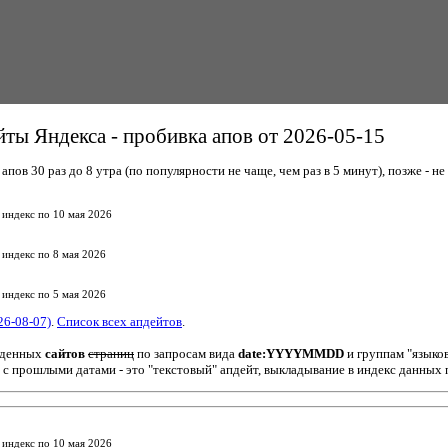
ты Яндекса - пробивка апов от 2026-05-15
пов 30 раз до 8 утра (по популярности не чаще, чем раз в 5 минут), позже - не 
 индекс по 10 мая 2026
 индекс по 8 мая 2026
 индекс по 5 мая 2026
26-08-07)
.
Список всех апдейтов
.
йденных
сайтов
страниц
по запросам вида
date:YYYYMMDD
и группам "языко
 с прошлыми датами - это "текстовый" апдейт, выкладывание в индекс данных 
 индекс по 10 мая 2026