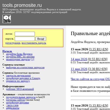
tools.promosite.ru
SEO-сервисы, мониторинг апдейтов Яндекса и изменений выдачи.
К октябрю 2016: 32767 подтвержденных регистраций
Правильные апдей
логин
пароль
Апдейты Яндекса, проверка а
регистрация
,
восстановить пароль
15 мая 2026
[3:35 RU+EN]
Начало
3:35 Текстовый апдейт: выложен
апдейты базы Яндекса
апдейты ИКС по кнопке
14 мая 2026
[0:55 RU+EN]
мониторинг выдачи
(+)
0:55 Текстовый апдейт: выложен
Сервисы платные
выборки из статистики запросов
11 мая 2026
[3:30 RU+EN]
3:30 Текстовый апдейт: выложен
Сервисы
бесплатные временно
скорость яндексации
переформулировки и Спектр
Число сайтов за сегодня (20
примеси по запросу
Ниже приводится число на
Информационное
рейтинг SEO-компаний
в базе появляются страницы
Архивные
- отключенные возможности
подозрительные запросы
в last20
регионы сайтов
(малая база)
переформулировки
15 мая 2026
[3:35 RU+EN]
::веса слов
аффилиаты
3:35 Текстовый апдейт: выложен