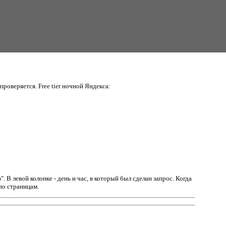
проверяется. Free tier ночной Яндекса:
в".
В левой колонке - день и час, в который был сделан запрос. Когда
по страницам.