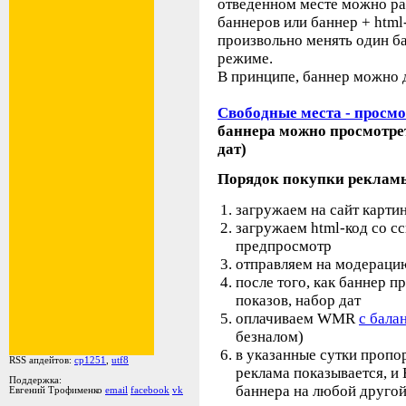
отведенном месте можно ра
баннеров или баннер + html
произвольно менять один б
режиме.
В принципе, баннер можно де
Свободные места - просмо
баннера можно просмотре
дат)
Порядок покупки реклам
загружаем на сайт картин
загружаем html-код со с
предпросмотр
отправляем на модераци
после того, как баннер п
показов, набор дат
оплачиваем WMR
с бала
безналом)
в указанные сутки пропо
RSS апдейтов:
cp1251
,
utf8
реклама показывается, и
Поддержка:
баннера на любой друго
Евгений Трофименко
email
facebook
vk