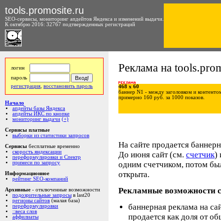
tools.promosite.ru
SEO-сервисы, мониторинг апдейтов Яндекса и изменений выдачи.
К октябрю 2016: 32767 подтвержденных регистраций
Реклама на tools.prom
логин
пароль
регистрация
,
восстановить пароль
468 x 60
баннер N1 - между заголовком и контенто
примерно 160 руб. за 1000 показов.
Начало
апдейты базы Яндекса
апдейты ИКС по кнопке
мониторинг выдачи
(+)
Сервисы платные
выборки из статистики запросов
На сайте продается баннерна
Сервисы
бесплатные временно
скорость яндексации
До июня сайт (см.
счетчик
)
переформулировки и Спектр
одним счетчиком, потом бы
примеси по запросу
открыта.
Информационное
рейтинг SEO-компаний
Рекламные возможности с
Архивные
- отключенные возможности
подозрительные запросы
в last20
регионы сайтов
(малая база)
баннерная реклама на сайт
переформулировки
::веса слов
продается как доля от об
аффилиаты