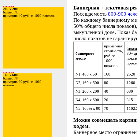
Баннерная + текстовая ре
200 x 200
баннер N3
Посещаемость
800-900 чело
примерно 40 руб. за 1000 показов.
По каждому баннерному мес
50% общего числа показов)
выкупленной доле. Показ б
число показов не гарантируе
примерная
фикси
стоимость,
баннерное
30+ д
руб. за
место
показ
1000
просм
показов
N1, 468 x 60
160
2520
160 x 600
баннер N4
примерно 20 руб. за 1000
N2, 160 x 600
80
1260
показов.
N3, 200 x 200
40
630
N4, 160 x 600
20
315
N5, 100% x 90
70
1102.
Можно совмещать картинк
кодом.
Баннерное место ограничено