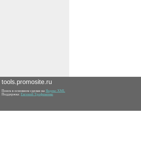
tools.promosite.ru
Поиск в основном сделан на
Яндекс.XML
Поддержка:
Евгений Трофименко