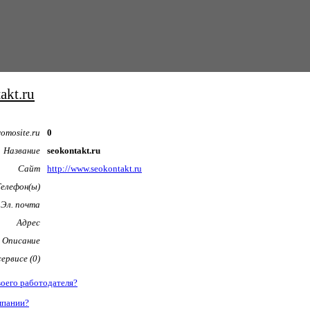
akt.ru
omosite.ru
0
Название
seokontakt.ru
Сайт
http://www.seokontakt.ru
Телефон(ы)
Эл. почта
Адрес
Описание
ервисе (0)
воего работодателя?
мпании?