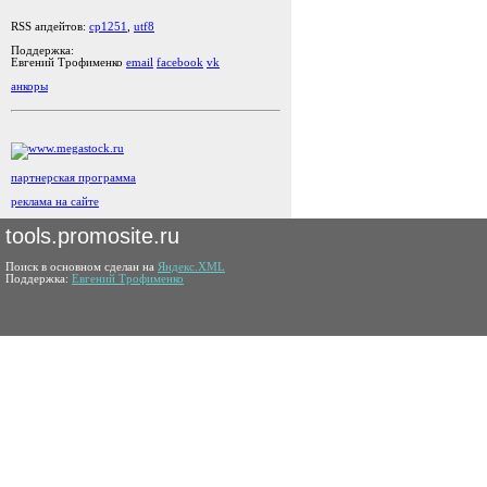
RSS апдейтов:
cp1251
,
utf8
Поддержка:
Евгений Трофименко
email
facebook
vk
анкоры
партнерская программа
реклама на сайте
tools.promosite.ru
Поиск в основном сделан на
Яндекс.XML
Поддержка:
Евгений Трофименко