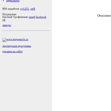
аффилиаты
RSS апдейтов:
cp1251
,
utf8
Поддержка:
Описание
Евгений Трофименко
email
facebook
vk
анкоры
партнерская программа
реклама на сайте