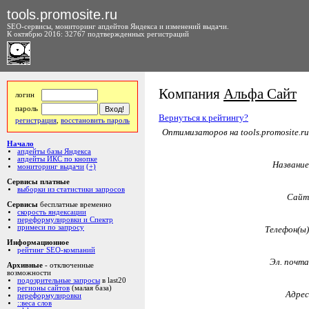
tools.promosite.ru
SEO-сервисы, мониторинг апдейтов Яндекса и изменений выдачи.
К октябрю 2016: 32767 подтвержденных регистраций
Компания
Альфа Сайт
логин
пароль
Вернуться к рейтингу?
регистрация
,
восстановить пароль
Оптимизаторов на tools.promosite.ru
Начало
апдейты базы Яндекса
апдейты ИКС по кнопке
Название
мониторинг выдачи
(+)
Сервисы платные
выборки из статистики запросов
Сайт
Сервисы
бесплатные временно
скорость яндексации
переформулировки и Спектр
примеси по запросу
Телефон(ы)
Информационное
рейтинг SEO-компаний
Эл. почта
Архивные
- отключенные
возможности
подозрительные запросы
в last20
регионы сайтов
(малая база)
Адрес
переформулировки
::веса слов