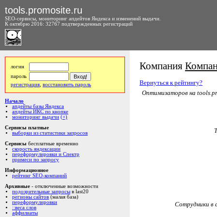
tools.promosite.ru
SEO-сервисы, мониторинг апдейтов Яндекса и изменений выдачи.
К октябрю 2016: 32767 подтвержденных регистраций
Компания
Компа
логин
пароль
Вернуться к рейтингу?
регистрация
,
восстановить пароль
Оптимизаторов на tools.pr
Начало
апдейты базы Яндекса
апдейты ИКС по кнопке
мониторинг выдачи
(+)
Сервисы платные
выборки из статистики запросов
Сервисы
бесплатные временно
скорость яндексации
переформулировки и Спектр
примеси по запросу
Информационное
рейтинг SEO-компаний
Архивные
- отключенные возможности
подозрительные запросы
в last20
регионы сайтов
(малая база)
переформулировки
Сотрудники в с
::веса слов
аффилиаты