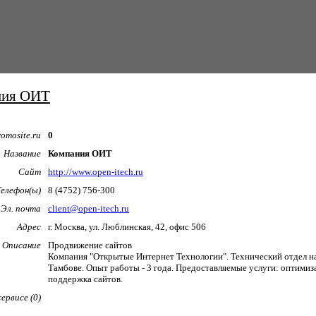
ния ОИТ
omosite.ru
0
Название
Компания ОИТ
Сайт
http://www.open-itech.ru
Телефон(ы)
8 (4752) 756-300
Эл. почта
client@open-itech.ru
Адрес
г. Москва, ул. Люблинская, 42, офис 506
Описание
Продвижение сайтов
Компания "Открытые Интернет Технологии". Технический отдел на
Тамбове. Опыт работы - 3 года. Предоставляемые услуги: оптимиза
поддержка сайтов.
ервисе (0)