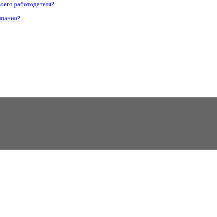
воего работодателя?
мпании?