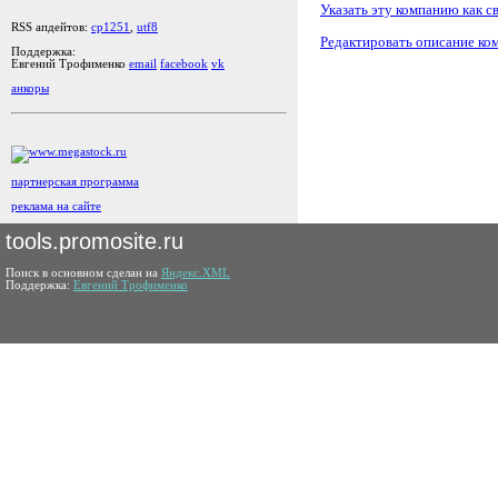
Указать эту компанию как с
RSS апдейтов:
cp1251
,
utf8
Редактировать описание ко
Поддержка:
Евгений Трофименко
email
facebook
vk
анкоры
партнерская программа
реклама на сайте
tools.promosite.ru
Поиск в основном сделан на
Яндекс.XML
Поддержка:
Евгений Трофименко