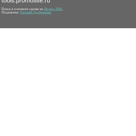
tools.promosite.ru
Поиск в основном сделан на
Яндекс.XML
Поддержка:
Евгений Трофименко