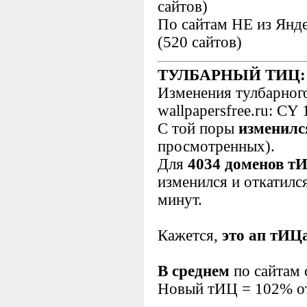
сайтов)
По сайтам НЕ из Янд
(520 сайтов)
ТУЛБАРНЫЙ ТИЦ:
Изменения тулбарног
wallpapersfree.ru: CY
С той поры
изменилс
просмотренных).
Для
4034 доменов т
изменился и откатилс
минут.
Кажется,
это ап тИЦ
В среднем
по сайтам 
Новый тИЦ = 102% от