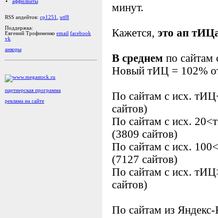
аффилиаты
минут.
RSS апдейтов:
cp1251
,
utf8
Поддержка:
Кажется,
это ап тИЦ
Евгений Трофименко
email
facebook
vk
анкоры
В среднем
по сайтам 
Новый тИЦ = 102% от
партнерская программа
По сайтам с исх. тИ
реклама на сайте
сайтов)
По сайтам с исх. 20
(3809 сайтов)
По сайтам с исх. 10
(7127 сайтов)
По сайтам с исх. тИ
сайтов)
По сайтам из Яндекс