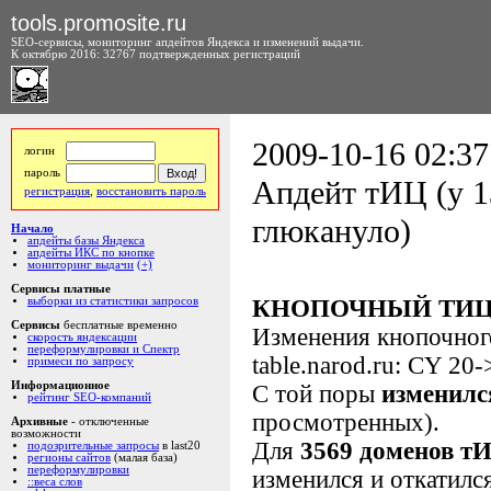
tools.promosite.ru
SEO-сервисы, мониторинг апдейтов Яндекса и изменений выдачи.
К октябрю 2016: 32767 подтвержденных регистраций
2009-10-16 02:37
логин
пароль
Апдейт тИЦ (у 1
регистрация
,
восстановить пароль
глюкануло)
Начало
апдейты базы Яндекса
апдейты ИКС по кнопке
мониторинг выдачи
(+)
Сервисы платные
выборки из статистики запросов
КНОПОЧНЫЙ ТИЦ
Сервисы
бесплатные временно
Изменения кнопочно
скорость яндексации
переформулировки и Спектр
table.narod.ru: CY 20
примеси по запросу
Информационное
С той поры
изменилс
рейтинг SEO-компаний
просмотренных).
Архивные
- отключенные
возможности
Для
3569 доменов т
подозрительные запросы
в last20
регионы сайтов
(малая база)
переформулировки
изменился и откатилс
::веса слов