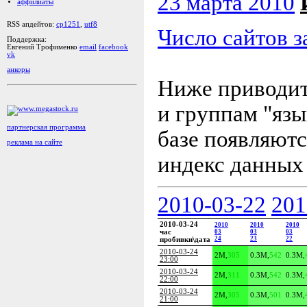
23 марта 2010
аффилиаты
RSS апдейтов:
cp1251
,
utf8
Число сайтов з
Поддержка:
Евгений Трофименко
email
facebook
vk
анкоры
Ниже приводит
и группам "язы
партнерская программа
базе появляютс
реклама на сайте
индекс данных
2010-03-22
201
2010-03-24
2010
2010
2010
час
03
03
03
24
23
22
пробивки\дата
2010-03-24
2M
,
305
0.3M
,
542
0.3M
,
23:00
2010-03-24
2M
,
311
0.3M
,
542
0.3M
,
22:00
2010-03-24
2M
,
305
0.3M
,
501
0.3M
,
21:00