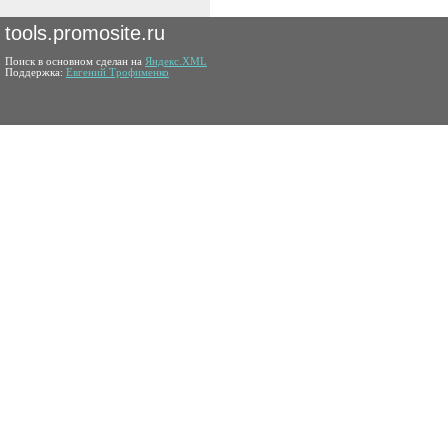
tools.promosite.ru
Поиск в основном сделан на
Яндекс.XML
Поддержка:
Евгений Трофименко