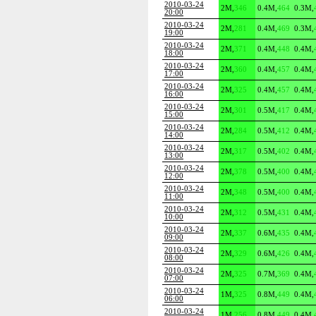
2010-03-24
2M
,
346
0.4M
,
464
0.3M
,
20:00
2010-03-24
2M
,
281
0.4M
,
469
0.3M
,
19:00
2010-03-24
2M
,
371
0.4M
,
448
0.4M
,
18:00
2010-03-24
2M
,
360
0.4M
,
457
0.4M
,
17:00
2010-03-24
2M
,
325
0.4M
,
457
0.4M
,
16:00
2010-03-24
2M
,
301
0.5M
,
417
0.4M
,
15:00
2010-03-24
2M
,
284
0.5M
,
412
0.4M
,
14:00
2010-03-24
2M
,
317
0.5M
,
402
0.4M
,
13:00
2010-03-24
2M
,
378
0.5M
,
400
0.4M
,
12:00
2010-03-24
2M
,
348
0.5M
,
400
0.4M
,
11:00
2010-03-24
2M
,
312
0.5M
,
431
0.4M
,
10:00
2010-03-24
2M
,
337
0.6M
,
435
0.4M
,
09:00
2010-03-24
2M
,
329
0.6M
,
426
0.4M
,
08:00
2010-03-24
2M
,
325
0.7M
,
369
0.4M
,
07:00
2010-03-24
1M
,
325
0.8M
,
449
0.4M
,
06:00
2010-03-24
1M
,
256
0.8M
,
449
0.4M
,