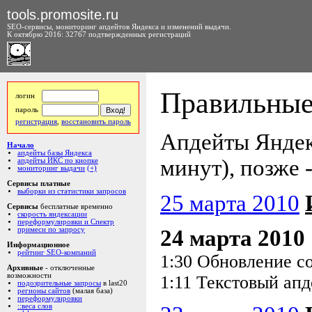
tools.promosite.ru
SEO-сервисы, мониторинг апдейтов Яндекса и изменений выдачи.
К октябрю 2016: 32767 подтвержденных регистраций
Правильные 
логин
пароль
регистрация
,
восстановить пароль
Апдейты Яндекс
Начало
апдейты базы Яндекса
минут), позже -
апдейты ИКС по кнопке
мониторинг выдачи
(+)
Сервисы платные
выборки из статистики запросов
25 марта 2010
Сервисы
бесплатные временно
скорость яндексации
переформулировки и Спектр
24 марта 2010
примеси по запросу
Информационное
рейтинг SEO-компаний
1:30 Обновление с
Архивные
- отключенные
возможности
1:11 Текстовый апд
подозрительные запросы
в last20
регионы сайтов
(малая база)
переформулировки
::веса слов