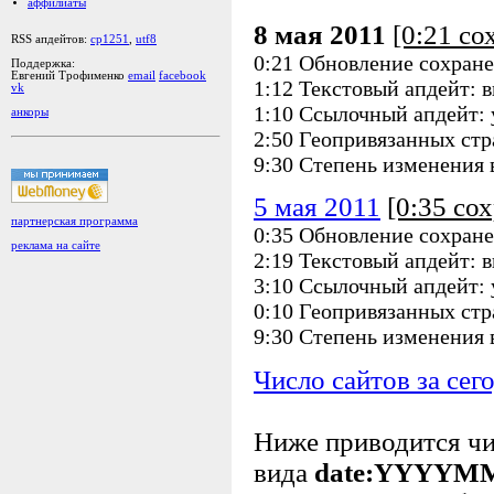
аффилиаты
8 мая 2011
[0:21 со
RSS апдейтов:
cp1251
,
utf8
0:21 Обновление сохране
Поддержка:
Евгений Трофименко
email
facebook
1:12 Текстовый апдейт: 
vk
1:10 Ссылочный апдейт: 
анкоры
2:50 Геопривязанных стр
9:30 Степень изменения
5 мая 2011
[0:35 со
партнерская программа
0:35 Обновление сохране
реклама на сайте
2:19 Текстовый апдейт: 
3:10 Ссылочный апдейт: 
0:10 Геопривязанных стр
9:30 Степень изменения
Число сайтов за сег
Ниже приводится ч
вида
date:YYYYM