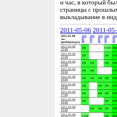
и час, в который бы
страницы с прошлыми
выкладывание в инд
2011-05-06
2011-05
2011-05-08
2011
2011
2011
2011
201
час
05
05
05
05
05
08
07
06
05
04
пробивки\дата
2011-05-08
2M
-
-
0.6M
68
23:00
2011-05-08
2M
-
-
1M
67
22:00
2011-05-08
2M
1M
-
1M
66
21:00
2011-05-08
2M
1M
-
-
67
20:00
2011-05-08
2M
1M
4M
1M
66
19:00
2011-05-08
1M
-
4M
2M
69
18:00
2011-05-08
1M
-
4M
2M
69
17:00
2011-05-08
1M
-
-
2M
66
16:00
2011-05-08
-
1M
4M
2M
68
15:00
2011-05-08
0.9M
-
-
3M
66