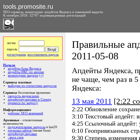
tools.promosite.ru
SEO-сервисы, мониторинг апдейтов Яндекса и изменений выдачи.
К октябрю 2016: 32767 подтвержденных регистраций
Правильные апд
логин
пароль
2011-05-08
регистрация
,
восстановить пароль
Начало
Апдейты Яндекса, пр
апдейты базы Яндекса
апдейты ИКС по кнопке
мониторинг выдачи
(+)
не чаще, чем раз в 5
Сервисы платные
Яндекса:
выборки из статистики запросов
Сервисы
бесплатные временно
скорость яндексации
13 мая 2011
[2:22 с
переформулировки и Спектр
примеси по запросу
2:22 Обновление сохране
Информационное
рейтинг SEO-компаний
3:10 Текстовый апдейт: 
Архивные
- отключенные
4:25 Ссылочный апдейт: 
возможности
подозрительные запросы
в last20
0:10 Геопривязанных стр
регионы сайтов
(малая база)
переформулировки
9:30 Степень изменения
::веса слов