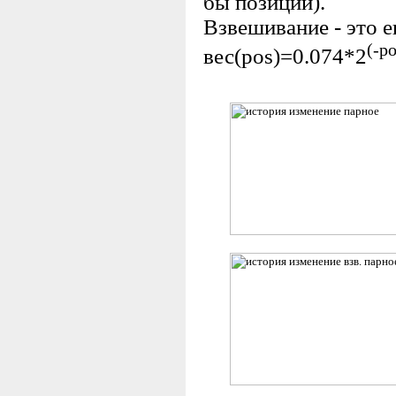
бы позиции).
Взвешивание - это 
(-p
вес(pos)=0.074*2