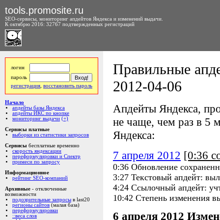
tools.promosite.ru
SEO-сервисы, мониторинг апдейтов Яндекса и изменений выдачи.
К октябрю 2016: 32767 подтвержденных регистраций
Правильные апде
логин
пароль
2012-04-06
регистрация
,
восстановить пароль
Начало
Апдейты Яндекса, про
апдейты базы Яндекса
апдейты ИКС по кнопке
не чаще, чем раз в 5 м
мониторинг выдачи
(+)
Сервисы платные
Яндекса:
выборки из статистики запросов
Сервисы
бесплатные временно
скорость яндексации
7 апреля 2012
[0:36 
переформулировки и Спектр
примеси по запросу
0:36 Обновление сохраненн
Информационное
3:27 Текстовый апдейт: выл
рейтинг SEO-компаний
4:24 Ссылочный апдейт: уч
Архивные
- отключенные
возможности
10:42 Степень изменения в
подозрительные запросы
в last20
регионы сайтов
(малая база)
переформулировки
6 апреля 2012
Измен
::веса слов