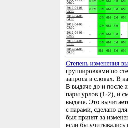
0.4M
12M
6M
5M
6M
06:00
2012-04-06
0.2M
13M
6M
5M
6M
05:00
2012-04-06
-
13M
6M
5M
6M
04:00
2012-04-06
-
12M
6M
5M
-
03:00
2012-04-06
-
13M
6M
5M
-
02:00
2012-04-06
-
13M
6M
5M
6M
01:00
2012-04-06
-
8M
6M
5M
6M
00:00
Степень изменения в
группировками по сте
запроса в словах. В к
В выдаче до и после
пары урлов (1-2), и с
выдаче. Это вычитает
с парами, сделано для
был принят за измене
если бы учитывались 