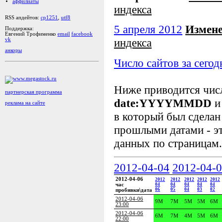
аффилиаты
индекса
RSS апдейтов:
cp1251
,
utf8
5 апреля 2012
Измене
Поддержка:
Евгений Трофименко
email
facebook
индекса
vk
анкоры
Число сайтов за сегод
Ниже приводится чи
партнерская программа
date:YYYYMMDD
и
реклама на сайте
в который был сделан
прошлыми датами - эт
данных по страницам.
2012-04-04
2012-04-
2012-04-06
2012
2012
2012
2012
2012
час
04
04
04
04
04
06
05
04
03
02
пробивки\дата
2012-04-06
9M
7M
5M
5M
6M
23:00
2012-04-06
6M
7M
4M
5M
6M
22:00