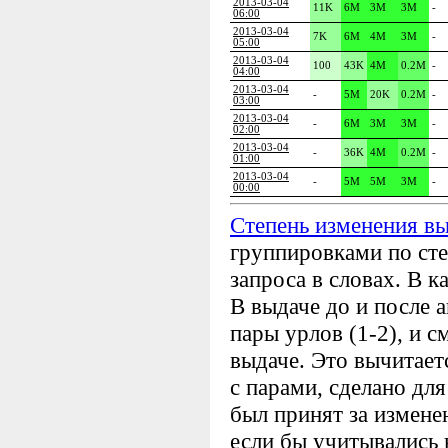
2013-03-04
11K
6M
3M
3M
-
06:00
2013-03-04
7K
6M
4M
3M
-
05:00
2013-03-04
100
43K
4M
0.2M
-
04:00
2013-03-04
-
5M
20K
0.2M
-
03:00
2013-03-04
-
6M
3M
3M
-
02:00
2013-03-04
-
36K
4M
0.2M
-
01:00
2013-03-04
-
5M
5M
3M
-
00:00
Степень изменения в
группировками по сте
запроса в словах. В к
В выдаче до и после
пары урлов (1-2), и с
выдаче. Это вычитает
с парами, сделано для
был принят за измене
если бы учитывались 