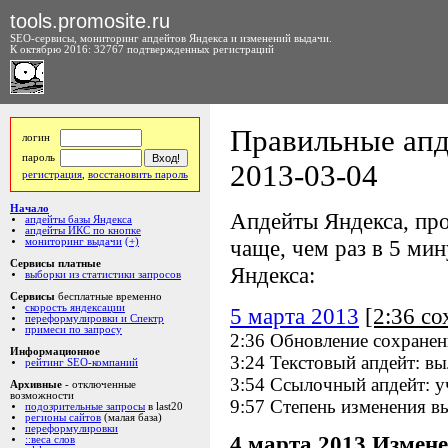
tools.promosite.ru
SEO-сервисы, мониторинг апдейтов Яндекса и изменений выдачи.
К октябрю 2016: 32767 подтвержденных регистраций
Правильные апд
логин
пароль
2013-03-04
регистрация
,
восстановить пароль
Начало
Апдейты Яндекса, про
апдейты базы Яндекса
апдейты ИКС по кнопке
чаще, чем раз в 5 мину
мониторинг выдачи
(+)
Сервисы платные
Яндекса:
выборки из статистики запросов
Сервисы
бесплатные временно
скорость яндексации
5 марта 2013
[2:36 с
переформулировки и Спектр
примеси по запросу
2:36 Обновление сохранен
Информационное
3:24 Текстовый апдейт: в
рейтинг SEO-компаний
3:54 Ссылочный апдейт: у
Архивные
- отключенные
возможности
9:57 Степень изменения в
подозрительные запросы
в last20
регионы сайтов
(малая база)
переформулировки
4 марта 2013
Измене
::веса слов