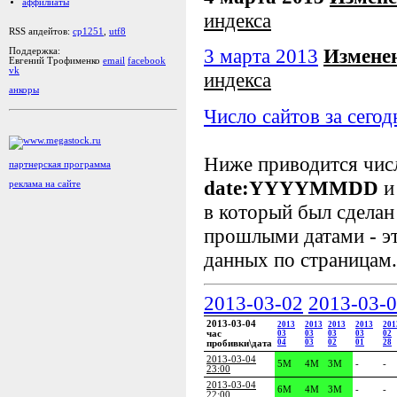
аффилиаты
индекса
RSS апдейтов:
cp1251
,
utf8
3 марта 2013
Измене
Поддержка:
Евгений Трофименко
email
facebook
vk
индекса
анкоры
Число сайтов за сегод
Ниже приводится чи
партнерская программа
date:YYYYMMDD
и
реклама на сайте
в который был сделан
прошлыми датами - эт
данных по страницам.
2013-03-02
2013-03-
2013-03-04
2013
2013
2013
2013
201
час
03
03
03
03
02
04
03
02
01
28
пробивки\дата
2013-03-04
5M
4M
3M
-
-
23:00
2013-03-04
6M
4M
3M
-
-
22:00