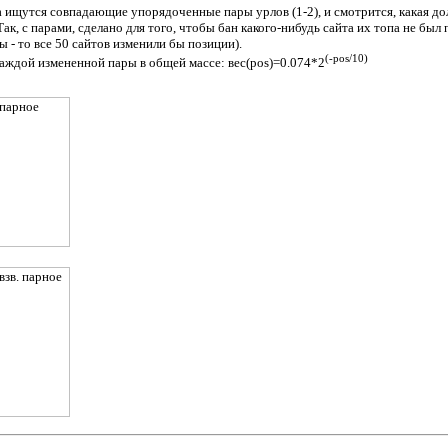
а ищутся совпадающие упорядоченные пары урлов (1-2), и смотрится, какая дол
ак, с парами, сделано для того, чтобы бан какого-нибудь сайта их топа не был
 - то все 50 сайтов изменили бы позиции).
(-pos/10)
каждой измененной пары в общей массе: вес(pos)=0.074*2