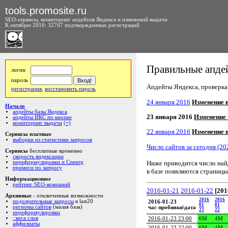
tools.promosite.ru
SEO-сервисы, мониторинг апдейтов Яндекса и изменений выдачи.
К октябрю 2016: 32767 подтвержденных регистраций
Правильные апдей
логин
пароль
Апдейты Яндекса, проверка а
регистрация
,
восстановить пароль
24 января 2016
Изменение 
Начало
апдейты базы Яндекса
23 января 2016
Изменение
апдейты ИКС по кнопке
мониторинг выдачи
(+)
22 января 2016
Изменение 
Сервисы платные
выборки из статистики запросов
Число сайтов за сегодня (20
Сервисы
бесплатные временно
скорость яндексации
Ниже приводится число на
переформулировки и Спектр
примеси по запросу
в базе появляются страницы
Информационное
рейтинг SEO-компаний
2016-01-21
2016-01-22
[201
Архивные
- отключенные возможности
2016
2016
подозрительные запросы
в last20
2016-01-23
01
01
регионы сайтов
(малая база)
час пробивки\дата
23
22
переформулировки
::веса слов
2016-01-23 23:00
6M
4M
аффилиаты
2016-01-23 22:00
6M
4M