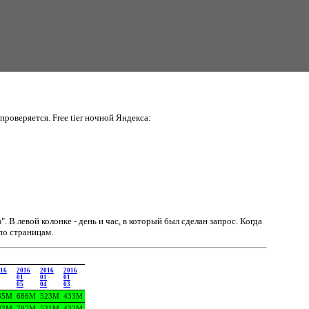
проверяется. Free tier ночной Яндекса:
в".
В левой колонке - день и час, в который был сделан запрос. Когда
по страницам.
16
2016
2016
2016
01
01
01
05
04
03
85M
686M
523M
433M
82M
707M
521M
432M