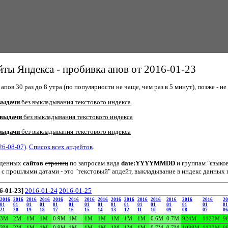
ты Яндекса - пробивка апов от 2016-01-23
пов 30 раз до 8 утра (по популярности не чаще, чем раз в 5 минут), позже - не 
выдачи
без выкладывания текстового индекса
 выдачи
без выкладывания текстового индекса
выдачи
без выкладывания текстового индекса
26-08-07)
.
Список всех апдейтов
.
йденных
сайтов
страниц
по запросам вида
date:YYYYMMDD
и группам "языко
 с прошлыми датами - это "текстовый" апдейт, выкладывание в индекс данных 
6-01-23]
2016-01-24
2016-01-25
2016
2016
2016
2016
2016
2016
2016
2016
2016
2016
2016
2016
2016
2016
2016
20
01
01
01
01
01
01
01
01
01
01
01
01
01
01
01
01
21
20
19
18
17
16
15
14
13
12
11
10
09
08
07
06
3M
2M
1M
1M
0.9M
1M
1M
1M
1M
1M
1M
0.6M
0.7M
924M
1123M
9
3M
2M
1M
1M
0.9M
1M
1M
1M
1M
1M
1M
0.7M
0.7M
1038M
1123M
9