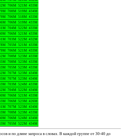
82M
706M
521M
433M
79M
708M
519M
434M
79M
706M
518M
433M
86M
706M
519M
433M
81M
704M
522M
433M
80M
706M
521M
433M
81M
703M
522M
432M
78M
705M
521M
433M
79M
706M
521M
433M
82M
708M
523M
433M
85M
708M
523M
433M
83M
705M
523M
433M
82M
707M
523M
434M
85M
707M
523M
434M
83M
703M
524M
433M
82M
704M
522M
434M
80M
706M
521M
433M
83M
706M
523M
426M
81M
707M
523M
434M
83M
708M
523M
433M
80M
706M
524M
434M
83M
705M
522M
434M
сов и по длине запроса в словах. В каждой группе от 30-40 до