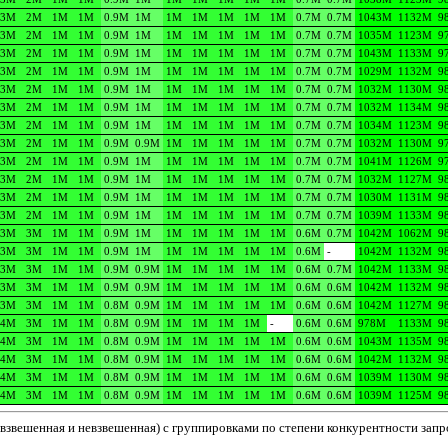
3M
2M
1M
1M
0.9M
1M
1M
1M
1M
1M
1M
0.7M
0.7M
1043M
1132M
9
3M
2M
1M
1M
0.9M
1M
1M
1M
1M
1M
1M
0.7M
0.7M
1035M
1123M
9
3M
2M
1M
1M
0.9M
1M
1M
1M
1M
1M
1M
0.7M
0.7M
1043M
1133M
9
3M
2M
1M
1M
0.9M
1M
1M
1M
1M
1M
1M
0.7M
0.7M
1029M
1132M
9
3M
2M
1M
1M
0.9M
1M
1M
1M
1M
1M
1M
0.7M
0.7M
1032M
1130M
9
3M
2M
1M
1M
0.9M
1M
1M
1M
1M
1M
1M
0.7M
0.7M
1032M
1134M
9
3M
2M
1M
1M
0.9M
1M
1M
1M
1M
1M
1M
0.7M
0.7M
1034M
1123M
9
3M
2M
1M
1M
0.9M
0.9M
1M
1M
1M
1M
1M
0.7M
0.7M
1032M
1130M
9
3M
2M
1M
1M
0.9M
1M
1M
1M
1M
1M
1M
0.7M
0.7M
1041M
1126M
9
3M
2M
1M
1M
0.9M
1M
1M
1M
1M
1M
1M
0.7M
0.7M
1032M
1127M
9
3M
2M
1M
1M
0.9M
1M
1M
1M
1M
1M
1M
0.7M
0.7M
1030M
1131M
9
3M
2M
1M
1M
0.9M
1M
1M
1M
1M
1M
1M
0.7M
0.7M
1039M
1133M
9
3M
3M
1M
1M
0.9M
1M
1M
1M
1M
1M
1M
0.6M
0.7M
1042M
1062M
9
3M
3M
1M
1M
0.9M
1M
1M
1M
1M
1M
1M
0.6M
-
1042M
1132M
9
3M
3M
1M
1M
0.9M
0.9M
1M
1M
1M
1M
1M
0.6M
0.7M
1042M
1133M
9
3M
3M
1M
1M
0.9M
0.9M
1M
1M
1M
1M
1M
0.6M
0.6M
1042M
1132M
9
3M
3M
1M
1M
0.8M
0.9M
1M
1M
1M
1M
1M
0.6M
0.6M
1042M
1127M
9
4M
3M
1M
1M
0.8M
0.9M
1M
1M
1M
1M
-
0.6M
0.6M
978M
1133M
9
4M
3M
1M
1M
0.8M
0.9M
1M
1M
1M
1M
1M
0.6M
0.6M
1043M
1135M
9
4M
3M
1M
1M
0.8M
0.9M
1M
1M
1M
1M
1M
0.6M
0.6M
1042M
1132M
9
4M
3M
1M
1M
0.8M
0.9M
1M
1M
1M
1M
1M
0.6M
0.6M
1039M
1130M
9
4M
3M
1M
1M
0.8M
0.9M
1M
1M
1M
1M
1M
0.6M
0.6M
1039M
1125M
9
взвешенная и невзвешенная) с группировками по степени конкурентности запро