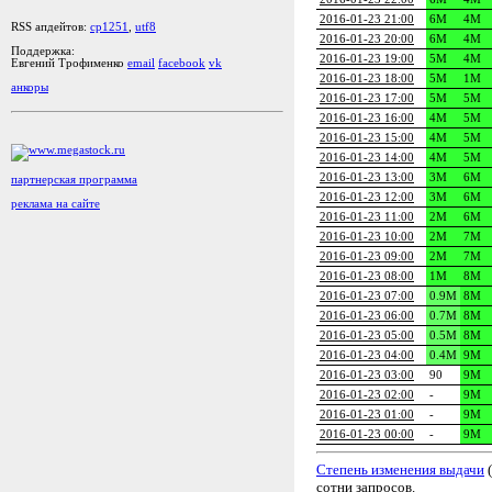
2016-01-23 21:00
6M
4M
RSS апдейтов:
cp1251
,
utf8
2016-01-23 20:00
6M
4M
Поддержка:
2016-01-23 19:00
5M
4M
Евгений Трофименко
email
facebook
vk
2016-01-23 18:00
5M
1M
анкоры
2016-01-23 17:00
5M
5M
2016-01-23 16:00
4M
5M
2016-01-23 15:00
4M
5M
2016-01-23 14:00
4M
5M
2016-01-23 13:00
3M
6M
партнерская программа
2016-01-23 12:00
3M
6M
реклама на сайте
2016-01-23 11:00
2M
6M
2016-01-23 10:00
2M
7M
2016-01-23 09:00
2M
7M
2016-01-23 08:00
1M
8M
2016-01-23 07:00
0.9M
8M
2016-01-23 06:00
0.7M
8M
2016-01-23 05:00
0.5M
8M
2016-01-23 04:00
0.4M
9M
2016-01-23 03:00
90
9M
2016-01-23 02:00
-
9M
2016-01-23 01:00
-
9M
2016-01-23 00:00
-
9M
Степень изменения выдачи
(
сотни запросов.