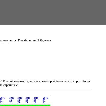
проверяется. Free tier ночной Яндекса:
в".
В левой колонке - день и час, в который был сделан запрос. Когда
по страницам.
2016
2016
2016
2016
2016
2016
03
03
03
03
03
03
22
21
20
19
18
17