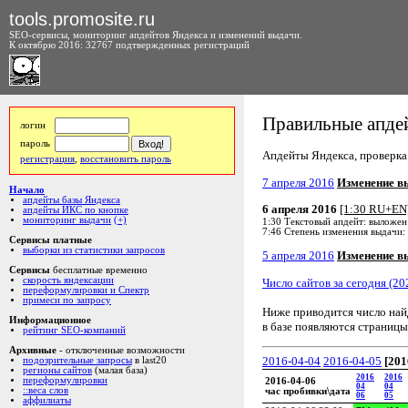
tools.promosite.ru
SEO-сервисы, мониторинг апдейтов Яндекса и изменений выдачи.
К октябрю 2016: 32767 подтвержденных регистраций
Правильные апдей
логин
пароль
Апдейты Яндекса, проверка а
регистрация
,
восстановить пароль
7 апреля 2016
Изменение в
Начало
апдейты базы Яндекса
6 апреля 2016
[1:30 RU+EN
апдейты ИКС по кнопке
мониторинг выдачи
(+)
1:30 Текстовый апдейт: выложен
7:46 Степень изменения выдачи:
Сервисы платные
выборки из статистики запросов
5 апреля 2016
Изменение в
Сервисы
бесплатные временно
скорость яндексации
Число сайтов за сегодня (20
переформулировки и Спектр
примеси по запросу
Ниже приводится число на
Информационное
в базе появляются страницы
рейтинг SEO-компаний
Архивные
- отключенные возможности
2016-04-04
2016-04-05
[201
подозрительные запросы
в last20
регионы сайтов
(малая база)
2016
2016
переформулировки
2016-04-06
04
04
::веса слов
час пробивки\дата
06
05
аффилиаты