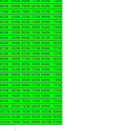
853M
926M
818M
723M
826M
758M
861M
909M
790M
697M
842M
760M
759M
862M
798M
751M
821M
724M
822M
928M
215M
722M
866M
741M
857M
954M
822M
754M
829M
731M
835M
906M
818M
200M
826M
750M
845M
933M
803M
742M
840M
759M
846M
934M
806M
732M
857M
705M
864M
944M
817M
730M
826M
603M
872M
952M
829M
757M
836M
727M
855M
942M
831M
749M
846M
722M
839M
942M
772M
725M
831M
661M
833M
938M
809M
198M
844M
750M
838M
912M
807M
723M
839M
751M
820M
890M
793M
697M
846M
736M
850M
931M
806M
683M
846M
738M
848M
933M
808M
727M
833M
747M
831M
907M
794M
723M
846M
731M
819M
941M
792M
711M
830M
734M
843M
758M
761M
716M
745M
705M
824M
825M
745M
666M
800M
711M
1027M
825M
762M
933M
1035M
896M
1021M
812M
755M
932M
1033M
881M
1015M
769M
781M
899M
1035M
878M