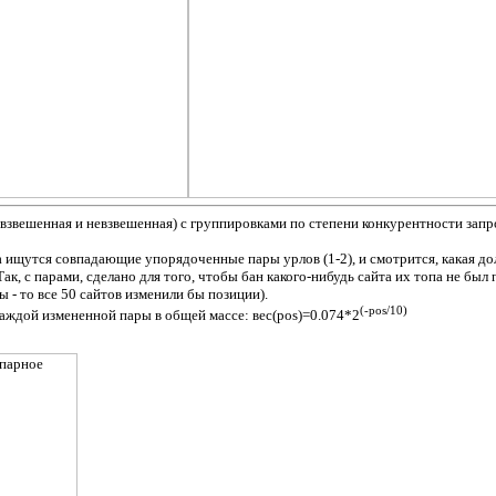
взвешенная и невзвешенная) с группировками по степени конкурентности запро
а ищутся совпадающие упорядоченные пары урлов (1-2), и смотрится, какая дол
ак, с парами, сделано для того, чтобы бан какого-нибудь сайта их топа не был
 - то все 50 сайтов изменили бы позиции).
(-pos/10)
каждой измененной пары в общей массе: вес(pos)=0.074*2