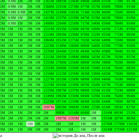
2M
0.9M
1M
2M
1M
1262M
1881M
1246M
696M
548M
631M
774M
917M
2M
0.9M
1M
2M
1M
1368M
2191M
1274M
677M
557M
658M
788M
915M
3M
0.9M
0.9M
2M
1M
1427M
2240M
1101M
714M
552M
660M
756M
809M
2M
0.9M
1M
2M
1M
1413M
2237M
1219M
647M
553M
662M
798M
910M
3M
0.9M
1M
1M
1M
1408M
2264M
1250M
717M
546M
656M
784M
914M
3M
1M
1M
2M
1M
1251M
2033M
1256M
697M
549M
643M
571M
878M
3M
1M
1M
2M
1M
1214M
2063M
1239M
670M
532M
655M
772M
902M
3M
1M
1M
2M
1M
1084M
1952M
1275M
702M
545M
649M
726M
906M
3M
1M
1M
2M
1M
1223M
2148M
1260M
690M
546M
633M
773M
916M
3M
1M
1M
2M
1M
1235M
2044M
1231M
684M
543M
658M
784M
911M
3M
1M
1M
2M
1M
1211M
2095M
1198M
688M
542M
657M
763M
937M
3M
1M
1M
2M
1M
1253M
1796M
1256M
689M
543M
598M
763M
909M
3M
1M
1M
2M
1M
1252M
2046M
1250M
681M
539M
631M
764M
882M
3M
1M
1M
2M
1M
1154M
1215M
1259M
303M
538M
642M
756M
909M
3M
1M
1M
2M
1M
1227M
2033M
1256M
689M
536M
646M
743M
908M
3M
1M
1M
2M
1M
1225M
2010M
1230M
697M
534M
637M
752M
880M
3M
1M
1M
2M
1M
1225M
2067M
1237M
686M
535M
612M
751M
908M
3M
1M
1M
2M
1M
1149M
1982M
1250M
694M
529M
614M
764M
904M
3M
1M
1M
2M
1M
1223M
1971M
1219M
684M
543M
644M
748M
887M
3M
1M
1M
2M
1M
1097M
2003M
1066M
528M
223M
624M
585M
827M
3M
2M
1M
2M
1M
2M
998M
1214M
604M
1M
1354M
681M
252M
3M
2M
1M
2M
1M
2M
1997M
1193M
1M
1M
1353M
267M
883M
3M
2M
1M
100
1M
2M
2M
1M
1M
1M
1276M
1778M
1181M
3M
2M
1M
2M
1M
2M
2M
1M
1M
1M
1324M
1719M
1213M