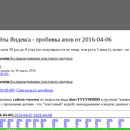
ты Яндекса - пробивка апов от 2016-04-06
пов 30 раз до 8 утра (по популярности не чаще, чем раз в 5 минут), позже - не 
ыдачи
без выкладывания текстового индекса
]
 индекс по 30 марта 2016
36.6%
ыдачи
без выкладывания текстового индекса
26-08-08)
.
Список всех апдейтов
.
йденных
сайтов
страниц
по запросам вида
date:YYYYMMDD
и группам "языко
 с прошлыми датами - это "текстовый" апдейт, выкладывание в индекс данных 
6-04-06]
2016-04-07
2016-04-08
2016
2016
2016
2016
2016
2016
2016
2016
2016
2016
2016
2016
2016
04
04
04
04
03
03
03
03
03
03
03
03
03
04
03
02
01
31
30
29
28
27
26
25
24
23