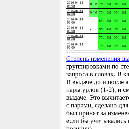
2016-04-14
0.5M
7M
3M
3M
1M
05:00
2016-04-14
0.4M
7M
3M
3M
1M
04:00
2016-04-14
-
8M
3M
3M
1M
03:00
2016-04-14
-
8M
4M
3M
1M
02:00
2016-04-14
-
7M
3M
3M
1M
01:00
2016-04-14
-
7M
4M
3M
1M
00:00
Степень изменения в
группировками по сте
запроса в словах. В к
В выдаче до и после
пары урлов (1-2), и с
выдаче. Это вычитает
с парами, сделано для
был принят за измене
если бы учитывались 
позиции).