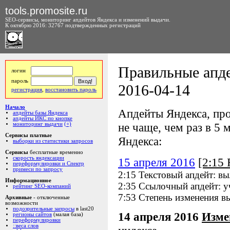
tools.promosite.ru
SEO-сервисы, мониторинг апдейтов Яндекса и изменений выдачи.
К октябрю 2016: 32767 подтвержденных регистраций
Правильные апде
логин
пароль
2016-04-14
регистрация
,
восстановить пароль
Начало
Апдейты Яндекса, про
апдейты базы Яндекса
апдейты ИКС по кнопке
не чаще, чем раз в 5 м
мониторинг выдачи
(+)
Сервисы платные
Яндекса:
выборки из статистики запросов
Сервисы
бесплатные временно
скорость яндексации
15 апреля 2016
[2:15
переформулировки и Спектр
примеси по запросу
2:15 Текстовый апдейт: в
Информационное
2:35 Ссылочный апдейт: у
рейтинг SEO-компаний
7:53 Степень изменения в
Архивные
- отключенные
возможности
подозрительные запросы
в last20
14 апреля 2016
Изме
регионы сайтов
(малая база)
переформулировки
::веса слов