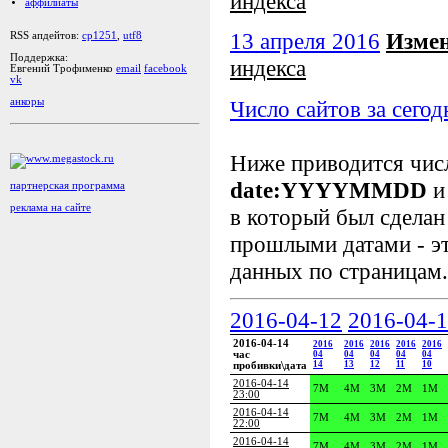
индекса
аффилиаты
13 апреля 2016
Измен
RSS апдейтов:
cp1251
,
utf8
Поддержка:
индекса
Евгений Трофименко
email
facebook
vk
Число сайтов за сегод
анкоры
Ниже приводится чи
date:YYYYMMDD
и
партнерская программа
реклама на сайте
в который был сделан
прошлыми датами - эт
данных по страницам.
2016-04-12
2016-04-
2016-04-14
2016
2016
2016
2016
2016
час
04
04
04
04
04
14
13
12
11
10
пробивки\дата
2016-04-14
7M
4M
3M
2M
1M
23:00
2016-04-14
7M
4M
3M
2M
1M
22:00
2016-04-14
7M
4M
3M
2M
1M