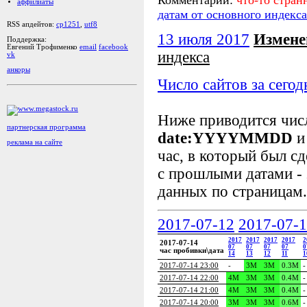
аффилиаты
датам от основного индекса
RSS апдейтов:
cp1251
,
utf8
13 июля 2017
Измене
Поддержка:
Евгений Трофименко
email
facebook
индекса
vk
анкоры
Число сайтов за сегод
Ниже приводится чи
партнерская программа
date:YYYYMMDD
и
реклама на сайте
час, в который был сд
с прошлыми датами - 
данных по страницам.
2017-07-12
2017-07-
2017
2017
2017
2017
2
2017-07-14
07
07
07
07
0
час пробивки\дата
14
13
12
11
1
2017-07-14 23:00
-
3M
3M
0.3M
-
2017-07-14 22:00
4M
3M
3M
0.4M
-
2017-07-14 21:00
4M
3M
3M
0.4M
-
2017-07-14 20:00
3M
3M
3M
0.6M
-