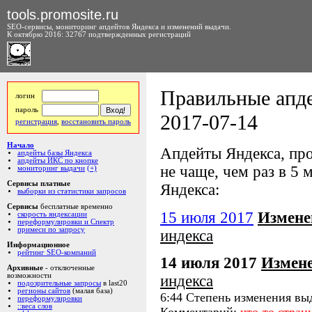
tools.promosite.ru
SEO-сервисы, мониторинг апдейтов Яндекса и изменений выдачи.
К октябрю 2016: 32767 подтвержденных регистраций
Правильные апде
логин
пароль
2017-07-14
регистрация
,
восстановить пароль
Начало
Апдейты Яндекса, про
апдейты базы Яндекса
апдейты ИКС по кнопке
не чаще, чем раз в 5 м
мониторинг выдачи
(+)
Сервисы платные
Яндекса:
выборки из статистики запросов
Сервисы
бесплатные временно
15 июля 2017
Измене
скорость яндексации
переформулировки и Спектр
примеси по запросу
индекса
Информационное
рейтинг SEO-компаний
14 июля 2017
Измен
Архивные
- отключенные
возможности
индекса
подозрительные запросы
в last20
регионы сайтов
(малая база)
6:44 Степень изменения вы
переформулировки
::веса слов
Комментарий:
что-то стран