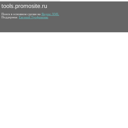
tools.promosite.ru
Поиск в основном сделан на
Яндекс.XML
Поддержка:
Евгений Трофименко