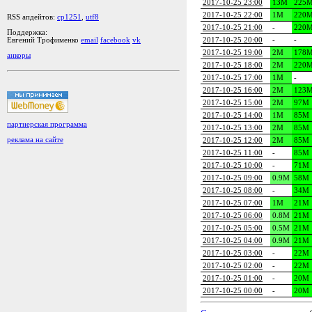
2017-10-25 23:00
13M
225
2017-10-25 22:00
1M
220
RSS апдейтов:
cp1251
,
utf8
2017-10-25 21:00
-
220
Поддержка:
2017-10-25 20:00
-
-
Евгений Трофименко
email
facebook
vk
2017-10-25 19:00
2M
178
анкоры
2017-10-25 18:00
2M
220
2017-10-25 17:00
1M
-
2017-10-25 16:00
2M
123
2017-10-25 15:00
2M
97M
2017-10-25 14:00
1M
85M
партнерская программа
2017-10-25 13:00
2M
85M
реклама на сайте
2017-10-25 12:00
2M
85M
2017-10-25 11:00
-
85M
2017-10-25 10:00
-
71M
2017-10-25 09:00
0.9M
58M
2017-10-25 08:00
-
34M
2017-10-25 07:00
1M
21M
2017-10-25 06:00
0.8M
21M
2017-10-25 05:00
0.5M
21M
2017-10-25 04:00
0.9M
21M
2017-10-25 03:00
-
22M
2017-10-25 02:00
-
22M
2017-10-25 01:00
-
20M
2017-10-25 00:00
-
20M