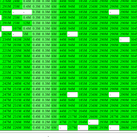
M
276M
24M
0.4M
0.3M
0.3M
6M
44M
94M
185M
256M
290M
290M
290M
304
M
291M
25M
0.4M
0.3M
0.3M
6M
44M
94M
185M
256M
290M
290M
290M
300
M
291M
-
-
0.3M
0.3M
6M
44M
94M
185M
256M
290M
-
290M
304
291M
25M
0.4M
0.3M
0.3M
6M
44M
94M
185M
256M
290M
290M
290M
300
M
291M
25M
12M
0.3M
0.3M
6M
44M
94M
185M
256M
290M
290M
290M
304
M
-
107M
0.4M
0.3M
0.3M
6M
44M
94M
185M
256M
290M
290M
290M
304
262M
-
5M
0.3M
0.3M
6M
44M
-
185M
256M
290M
290M
290M
304
M
234M
165M
26M
0.4M
0.3M
6M
44M
94M
185M
256M
290M
290M
-
304
227M
203M
32M
0.4M
0.3M
6M
44M
94M
185M
255M
290M
290M
290M
300
221M
220M
36M
0.4M
0.3M
6M
44M
94M
185M
256M
290M
290M
290M
300
221M
220M
36M
0.4M
0.3M
6M
44M
94M
185M
256M
290M
290M
290M
304
227M
220M
36M
0.4M
0.3M
6M
44M
94M
185M
256M
290M
290M
290M
300
221M
227M
36M
0.4M
0.3M
6M
44M
94M
185M
255M
290M
290M
290M
304
221M
227M
36M
0.4M
0.3M
6M
44M
94M
185M
256M
290M
290M
290M
304
229M
230M
39M
0.4M
0.3M
6M
44M
94M
185M
256M
290M
290M
290M
304
242M
248M
42M
0.4M
0.3M
6M
44M
94M
185M
256M
290M
290M
290M
304
247M
251M
43M
0.4M
0.3M
6M
44M
94M
185M
256M
290M
290M
290M
300
247M
251M
43M
0.4M
0.3M
6M
44M
-
185M
256M
290M
-
290M
304
247M
251M
43M
0.4M
0.3M
6M
44M
94M
185M
256M
290M
290M
290M
304
247M
251M
43M
0.4M
0.3M
6M
44M
94M
185M
256M
290M
290M
290M
304
247M
251M
43M
0.4M
0.3M
6M
44M
217M
204M
266M
293M
287M
286M
299
247M
251M
44M
0.4M
0.3M
6M
44M
217M
204M
266M
290M
287M
286M
303
247M
226M
39M
0.4M
0.2M
6M
47M
217M
204M
-
293M
287M
286M
299
243M
226M
39M
0.4M
0.2M
6M
-
217M
-
266M
293M
-
286M
299