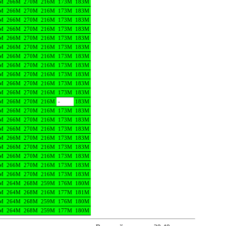
M
266M
270M
216M
173M
183M
M
266M
270M
216M
173M
183M
M
266M
270M
216M
173M
183M
M
266M
270M
216M
173M
183M
M
266M
270M
216M
173M
183M
M
266M
270M
216M
173M
183M
M
266M
270M
216M
173M
183M
M
266M
270M
216M
173M
183M
M
266M
270M
216M
173M
183M
M
266M
270M
216M
173M
183M
M
266M
270M
216M
173M
183M
M
266M
270M
216M
-
183M
M
266M
270M
216M
173M
183M
M
266M
270M
216M
173M
183M
M
266M
270M
216M
173M
183M
M
266M
270M
216M
173M
183M
M
266M
270M
216M
173M
183M
M
266M
270M
216M
173M
183M
M
266M
270M
216M
173M
183M
M
266M
270M
216M
173M
183M
M
264M
268M
259M
176M
180M
M
264M
268M
216M
177M
181M
M
264M
268M
259M
176M
180M
M
264M
268M
259M
177M
180M