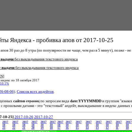
ты Яндекса - пробивка апов от 2017-10-25
пов 30 раз до 8 утра (по популярности не чаще, чем раз в 5 минут), позже - не 
 выдачи
без выкладывания текстового индекса
е выдачи
без выкладывания текстового индекса
EN]
 индекс по 18 октября 2017
10.1%
26-08-06)
.
Список всех апдейтов
.
йденных
сайтов
страниц
по запросам вида
date:YYYYMMDD
и группам "языко
 с прошлыми датами - это "текстовый" апдейт, выкладывание в индекс данных 
7-10-25]
2017-10-26
2017-10-27
2017
2017
2017
2017
2017
2017
2017
2017
2017
2017
2017
2017
2017
2017
10
10
10
10
10
10
10
10
10
10
10
10
10
10
23
22
21
20
19
18
17
16
15
14
13
12
11
10