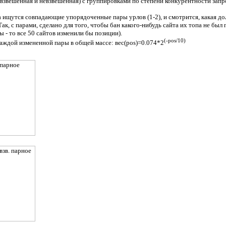
взвешенная и невзвешенная) с группировками по степени конкурентности запро
а ищутся совпадающие упорядоченные пары урлов (1-2), и смотрится, какая дол
ак, с парами, сделано для того, чтобы бан какого-нибудь сайта их топа не был
 - то все 50 сайтов изменили бы позиции).
(-pos/10)
каждой измененной пары в общей массе: вес(pos)=0.074*2