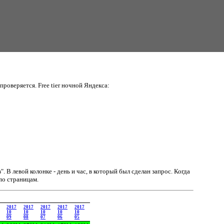
проверяется. Free tier ночной Яндекса:
в".
В левой колонке - день и час, в который был сделан запрос. Когда
по страницам.
2017
2017
2017
2017
2017
10
10
10
10
10
09
08
07
06
05