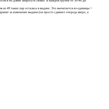
сов и по длине запроса в словах. В каждой группе от 30-40 до
я из 49 таких пар осталась в выдаче. Это вычитается из единицы =
 принят за изменение выдачи (он просто сдвинет очередь вверх, а