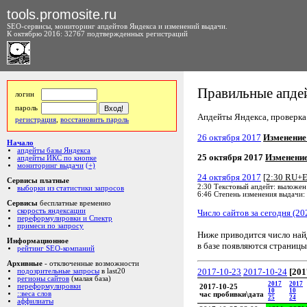
tools.promosite.ru
SEO-сервисы, мониторинг апдейтов Яндекса и изменений выдачи.
К октябрю 2016: 32767 подтвержденных регистраций
Правильные апдей
логин
пароль
Апдейты Яндекса, проверка а
регистрация
,
восстановить пароль
26 октября 2017
Изменение
Начало
апдейты базы Яндекса
25 октября 2017
Изменени
апдейты ИКС по кнопке
мониторинг выдачи
(+)
24 октября 2017
[2:30 RU+
Сервисы платные
2:30 Текстовый апдейт: выложен
выборки из статистики запросов
6:46 Степень изменения выдачи:
Сервисы
бесплатные временно
скорость яндексации
Число сайтов за сегодня (20
переформулировки и Спектр
примеси по запросу
Ниже приводится число на
Информационное
в базе появляются страницы
рейтинг SEO-компаний
Архивные
- отключенные возможности
2017-10-23
2017-10-24
[201
подозрительные запросы
в last20
регионы сайтов
(малая база)
2017
2017
переформулировки
2017-10-25
10
10
::веса слов
час пробивки\дата
25
24
аффилиаты