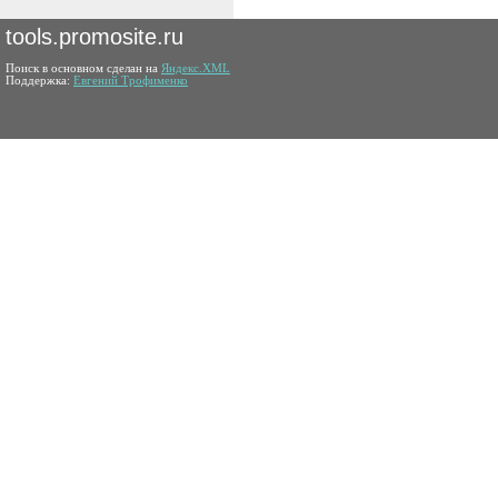
tools.promosite.ru
Поиск в основном сделан на
Яндекс.XML
Поддержка:
Евгений Трофименко