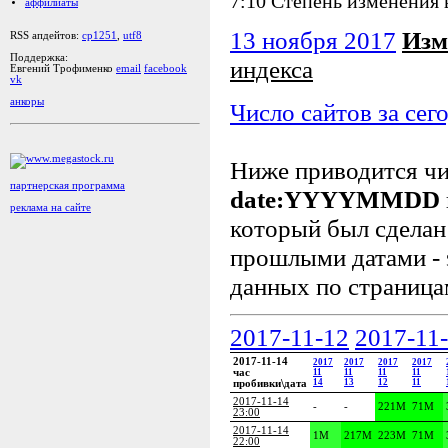
7:10 Степень изменения
аффилиаты
13 ноября 2017
Изм
RSS апдейтов:
cp1251
,
utf8
Поддержка:
индекса
Евгений Трофименко
email
facebook
vk
анкоры
Число сайтов за сег
Ниже приводится ч
партнерская программа
date:YYYYMMDD
реклама на сайте
который был сделан 
прошлыми датами - 
данных по страница
2017-11-12
2017-11
2017-11-14
2017
2017
2017
2017
час
11
11
11
11
14
13
12
11
пробивки\дата
2017-11-14
-
-
221M
71M
23:00
2017-11-14
1M
217M
223M
71M
22:00