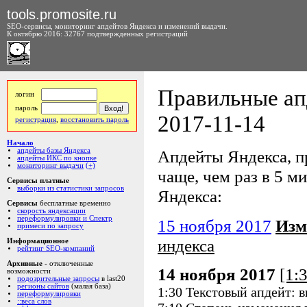
tools.promosite.ru
SEO-сервисы, мониторинг апдейтов Яндекса и изменений выдачи.
К октябрю 2016: 32767 подтвержденных регистраций
Правильные ап
логин
пароль
2017-11-14
регистрация
,
восстановить пароль
Начало
апдейты базы Яндекса
Апдейты Яндекса, пр
апдейты ИКС по кнопке
мониторинг выдачи
(+)
чаще, чем раз в 5 ми
Сервисы платные
выборки из статистики запросов
Яндекса:
Сервисы
бесплатные временно
скорость яндексации
переформулировки и Спектр
15 ноября 2017
Изм
примеси по запросу
индекса
Информационное
рейтинг SEO-компаний
Архивные
- отключенные
14 ноября 2017
[1:
возможности
подозрительные запросы
в last20
регионы сайтов
(малая база)
1:30 Текстовый апдейт: 
переформулировки
::веса слов