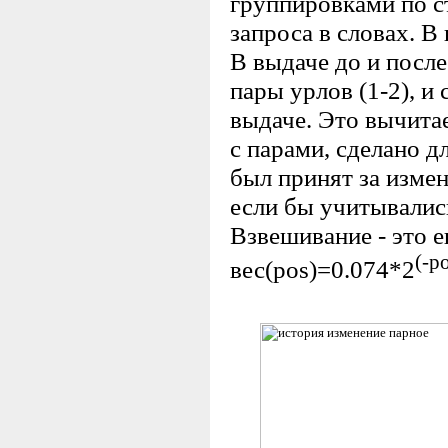
группировками по с
запроса в словах. В
В выдаче до и посл
пары урлов (1-2), и 
выдаче. Это вычитае
с парами, сделано д
был принят за измен
если бы учитывались
Взвешивание - это 
(-p
вес(pos)=0.074*2