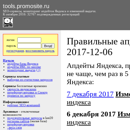
tools.promosite.ru
SEO-сервисы, мониторинг апдейтов Яндекса и изменений выдачи.
К октябрю 2016: 32767 подтвержденных регистраций
Правильные ап
логин
пароль
2017-12-06
регистрация
,
восстановить пароль
Начало
Апдейты Яндекса, пр
апдейты базы Яндекса
апдейты ИКС по кнопке
мониторинг выдачи
(+)
не чаще, чем раз в 5
Сервисы платные
Яндекса:
выборки из статистики запросов
Сервисы
бесплатные временно
скорость яндексации
7 декабря 2017
Изм
переформулировки и Спектр
примеси по запросу
индекса
Информационное
рейтинг SEO-компаний
6 декабря 2017
Изм
Архивные
- отключенные
возможности
подозрительные запросы
в last20
индекса
регионы сайтов
(малая база)
переформулировки
::веса слов