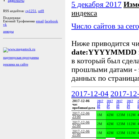
аффилиаты
5 декабря 2017
Изм
индекса
RSS апдейтов:
cp1251
,
utf8
Поддержка:
Евгений Трофименко
email
facebook
Число сайтов за сег
vk
анкоры
Ниже приводится ч
date:YYYYMMDD
партнерская программа
в который был сдела
реклама на сайте
прошлыми датами - 
данных по страница
2017-12-04
2017-12
2017-12-06
2017
2017
2017
2017
2
час
12
12
12
12
1
06
05
04
03
0
пробивки\дата
2017-12-06
1M
42M
123M
112M
23:00
2017-12-06
2M
42M
123M
112M
22:00
2017-12-06
1M
42M
123M
112M
21:00