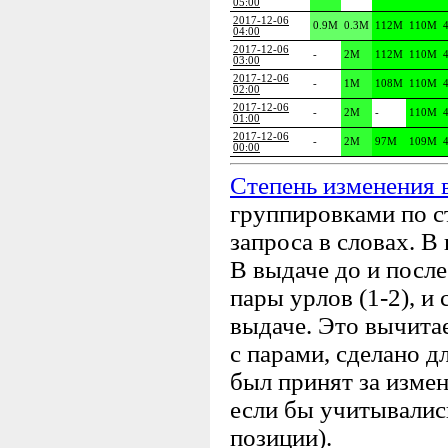
05:00
2017-12-06
0.9M
0.3M
112M
110M
04:00
2017-12-06
-
2M
112M
110M
03:00
2017-12-06
-
1M
108M
110M
02:00
2017-12-06
-
2M
-
110M
01:00
2017-12-06
-
2M
97M
109M
00:00
Степень изменения 
группировками по с
запроса в словах. В
В выдаче до и посл
пары урлов (1-2), и 
выдаче. Это вычитае
с парами, сделано д
был принят за измен
если бы учитывались
позиции).