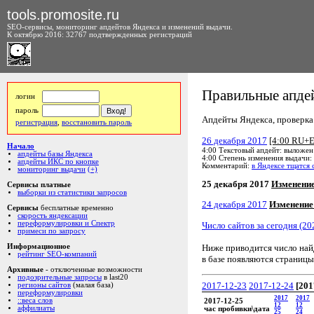
tools.promosite.ru
SEO-сервисы, мониторинг апдейтов Яндекса и изменений выдачи.
К октябрю 2016: 32767 подтвержденных регистраций
Правильные апдей
логин
пароль
Апдейты Яндекса, проверка а
регистрация
,
восстановить пароль
26 декабря 2017
[4:00 RU+
Начало
4:00 Текстовый апдейт: выложен
апдейты базы Яндекса
4:00 Степень изменения выдачи:
апдейты ИКС по кнопке
Комментарий:
в Яндексе тщатся 
мониторинг выдачи
(+)
25 декабря 2017
Изменени
Сервисы платные
выборки из статистики запросов
24 декабря 2017
Изменение
Сервисы
бесплатные временно
скорость яндексации
переформулировки и Спектр
Число сайтов за сегодня (20
примеси по запросу
Ниже приводится число на
Информационное
рейтинг SEO-компаний
в базе появляются страницы
Архивные
- отключенные возможности
подозрительные запросы
в last20
2017-12-23
2017-12-24
[201
регионы сайтов
(малая база)
переформулировки
2017
2017
::веса слов
2017-12-25
12
12
аффилиаты
час пробивки\дата
25
24