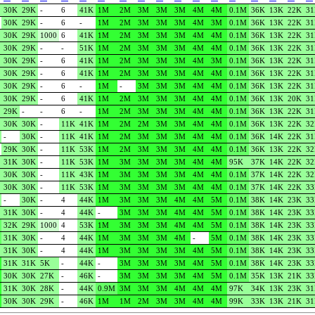
30K
29K
-
6
41K
1M
2M
3M
3M
3M
4M
4M
0.1M
36K
13K
22K
3
30K
29K
-
6
-
1M
2M
3M
3M
3M
4M
3M
0.1M
36K
13K
22K
3
30K
29K
1000
6
41K
1M
2M
3M
3M
3M
4M
4M
0.1M
36K
13K
22K
3
30K
29K
-
-
51K
1M
2M
3M
3M
3M
4M
4M
0.1M
36K
13K
22K
3
30K
29K
-
6
41K
1M
2M
3M
3M
3M
4M
3M
0.1M
36K
13K
22K
3
30K
29K
-
6
41K
1M
2M
3M
3M
3M
4M
4M
0.1M
36K
13K
22K
3
30K
29K
-
6
-
1M
-
3M
3M
3M
4M
4M
0.1M
36K
13K
22K
3
30K
29K
-
6
41K
1M
2M
3M
3M
3M
4M
4M
0.1M
36K
13K
20K
3
29K
-
-
6
-
1M
2M
3M
3M
3M
4M
4M
0.1M
36K
13K
22K
3
30K
30K
-
11K
41K
1M
2M
2M
3M
3M
4M
4M
0.1M
36K
13K
22K
3
-
30K
-
11K
41K
1M
2M
3M
3M
3M
4M
4M
0.1M
36K
14K
22K
3
29K
30K
-
11K
53K
1M
2M
3M
3M
3M
4M
4M
0.1M
36K
13K
22K
3
31K
30K
-
11K
53K
1M
3M
3M
3M
3M
4M
4M
95K
37K
14K
22K
3
30K
30K
-
11K
43K
1M
3M
3M
3M
3M
4M
4M
0.1M
37K
14K
22K
3
30K
30K
-
11K
53K
1M
3M
3M
3M
3M
4M
4M
0.1M
37K
14K
22K
3
-
30K
-
4
44K
1M
3M
3M
3M
4M
4M
5M
0.1M
38K
14K
23K
3
31K
30K
-
4
44K
-
3M
3M
3M
4M
4M
5M
0.1M
38K
14K
23K
3
32K
29K
1000
4
53K
1M
3M
3M
3M
4M
4M
5M
0.1M
38K
14K
23K
3
31K
30K
-
4
44K
1M
3M
3M
3M
4M
-
5M
0.1M
38K
14K
23K
3
31K
30K
-
4
44K
1M
3M
3M
3M
3M
4M
5M
0.1M
38K
14K
23K
3
31K
31K
5K
-
44K
-
3M
3M
3M
3M
4M
5M
0.1M
38K
14K
23K
3
30K
30K
27K
-
46K
-
3M
3M
3M
3M
4M
5M
0.1M
35K
13K
21K
3
31K
30K
28K
-
44K
0.9M
3M
3M
3M
4M
4M
4M
97K
34K
13K
23K
3
30K
30K
29K
-
46K
1M
1M
2M
3M
3M
4M
4M
99K
33K
13K
21K
3