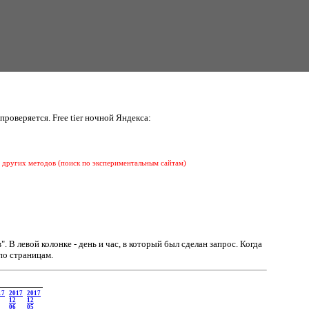
проверяется. Free tier ночной Яндекса:
 других методов (поиск по экспериментальным сайтам)
в".
В левой колонке - день и час, в который был сделан запрос. Когда
по страницам.
17
2017
2017
12
12
06
05