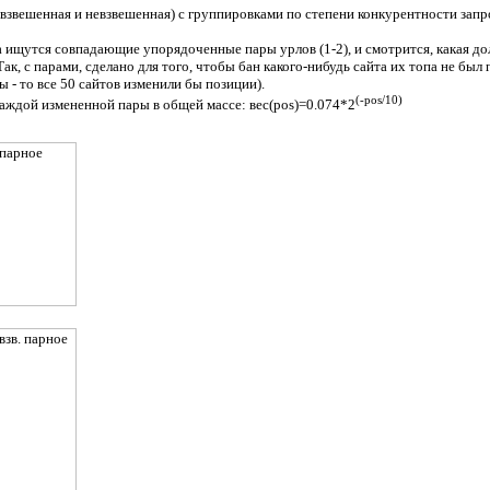
взвешенная и невзвешенная) с группировками по степени конкурентности запро
а ищутся совпадающие упорядоченные пары урлов (1-2), и смотрится, какая дол
ак, с парами, сделано для того, чтобы бан какого-нибудь сайта их топа не был
 - то все 50 сайтов изменили бы позиции).
(-pos/10)
каждой измененной пары в общей массе: вес(pos)=0.074*2