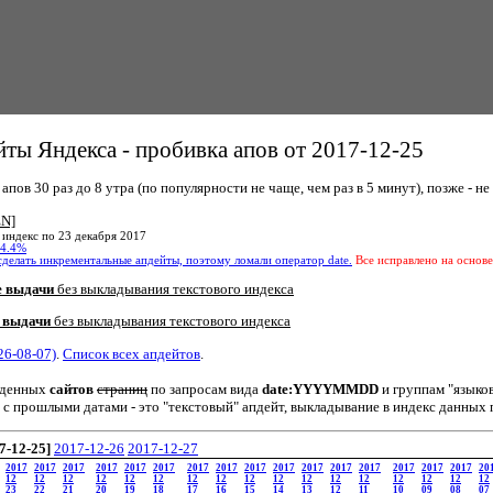
ты Яндекса - пробивка апов от 2017-12-25
пов 30 раз до 8 утра (по популярности не чаще, чем раз в 5 минут), позже - не 
EN]
 индекс по 23 декабря 2017
4.4%
сделать инкрементальные апдейты, поэтому ломали оператор date.
Все исправлено на основе
е выдачи
без выкладывания текстового индекса
 выдачи
без выкладывания текстового индекса
26-08-07)
.
Список всех апдейтов
.
йденных
сайтов
страниц
по запросам вида
date:YYYYMMDD
и группам "языко
 с прошлыми датами - это "текстовый" апдейт, выкладывание в индекс данных 
7-12-25]
2017-12-26
2017-12-27
2017
2017
2017
2017
2017
2017
2017
2017
2017
2017
2017
2017
2017
2017
2017
2017
20
12
12
12
12
12
12
12
12
12
12
12
12
12
12
12
12
12
23
22
21
20
19
18
17
16
15
14
13
12
11
10
09
08
07