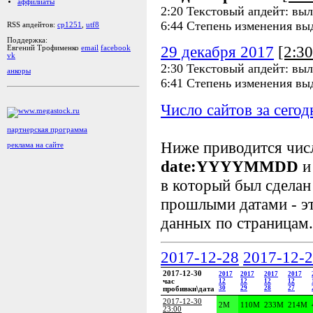
аффилиаты
2:20 Текстовый апдейт: выл
6:44 Степень изменения вы
RSS апдейтов:
cp1251
,
utf8
Поддержка:
29 декабря 2017
[2:3
Евгений Трофименко
email
facebook
vk
2:30 Текстовый апдейт: выл
анкоры
6:41 Степень изменения вы
Число сайтов за сегод
партнерская программа
Ниже приводится чи
реклама на сайте
date:YYYYMMDD
и
в который был сделан
прошлыми датами - эт
данных по страницам.
2017-12-28
2017-12-
2017-12-30
2017
2017
2017
2017
час
12
12
12
12
30
29
28
27
пробивки\дата
2017-12-30
2M
110M
233M
214M
23:00