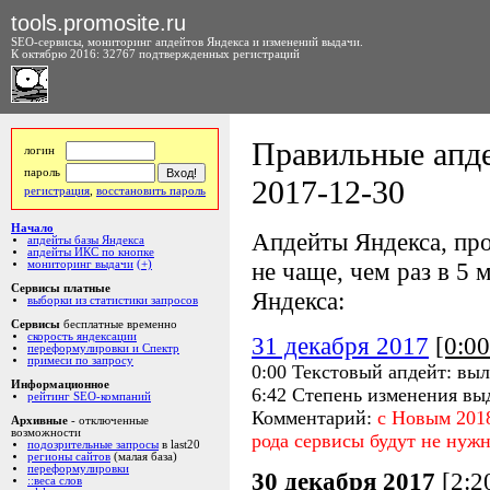
tools.promosite.ru
SEO-сервисы, мониторинг апдейтов Яндекса и изменений выдачи.
К октябрю 2016: 32767 подтвержденных регистраций
Правильные апде
логин
пароль
2017-12-30
регистрация
,
восстановить пароль
Начало
Апдейты Яндекса, про
апдейты базы Яндекса
апдейты ИКС по кнопке
не чаще, чем раз в 5 м
мониторинг выдачи
(+)
Сервисы платные
Яндекса:
выборки из статистики запросов
Сервисы
бесплатные временно
скорость яндексации
31 декабря 2017
[0:0
переформулировки и Спектр
примеси по запросу
0:00 Текстовый апдейт: выл
Информационное
6:42 Степень изменения вы
рейтинг SEO-компаний
Комментарий:
с Новым 2018
Архивные
- отключенные
возможности
рода сервисы будут не нужн
подозрительные запросы
в last20
регионы сайтов
(малая база)
переформулировки
30 декабря 2017
[2:
::веса слов