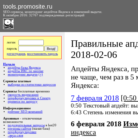
tools.promosite.ru
SEO-сервисы, мониторинг апдейтов Яндекса и изменений выдачи.
К октябрю 2016: 32767 подтвержденных регистраций
Правильные апд
логин
пароль
2018-02-06
регистрация
,
восстановить пароль
Начало
Апдейты Яндекса, пр
апдейты базы Яндекса
апдейты ИКС по кнопке
мониторинг выдачи
(+)
не чаще, чем раз в 5 
Сервисы платные
Яндекса:
выборки из статистики запросов
Сервисы
бесплатные временно
скорость яндексации
7 февраля 2018
[0:5
переформулировки и Спектр
примеси по запросу
0:50 Текстовый апдейт: в
Информационное
6:43 Степень изменения в
рейтинг SEO-компаний
Архивные
- отключенные
6 февраля 2018
Изм
возможности
подозрительные запросы
в last20
регионы сайтов
(малая база)
индекса
переформулировки
::веса слов