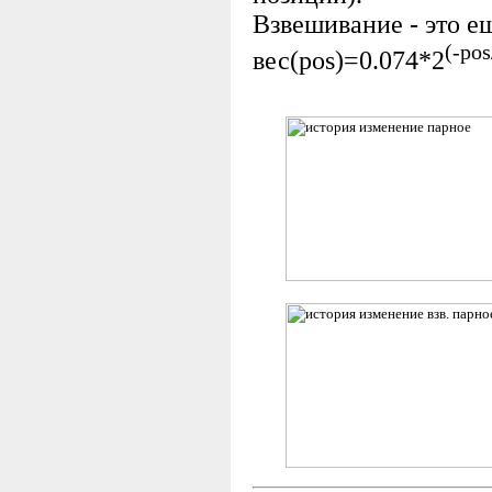
Взвешивание - это е
(-pos
вес(pos)=0.074*2