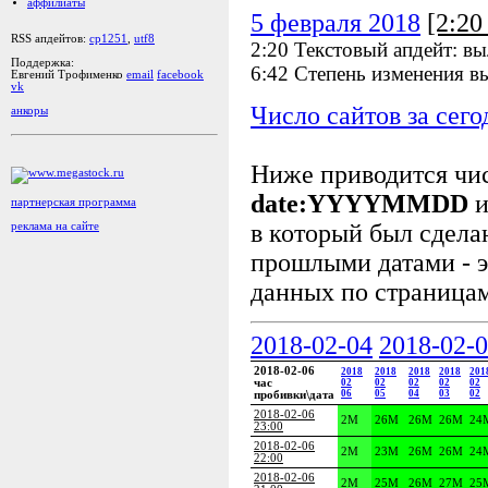
аффилиаты
5 февраля 2018
[2:2
RSS апдейтов:
cp1251
,
utf8
2:20 Текстовый апдейт: в
Поддержка:
6:42 Степень изменения в
Евгений Трофименко
email
facebook
vk
Число сайтов за сего
анкоры
Ниже приводится чи
date:YYYYMMDD
и
партнерская программа
в который был сделан
реклама на сайте
прошлыми датами - э
данных по страницам
2018-02-04
2018-02-
2018-02-06
2018
2018
2018
2018
201
час
02
02
02
02
02
06
05
04
03
02
пробивки\дата
2018-02-06
2M
26M
26M
26M
24
23:00
2018-02-06
2M
23M
26M
26M
24
22:00
2018-02-06
2M
25M
26M
27M
25