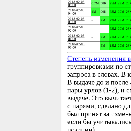
2018-02-06
0.7M
38K
25M
29M
28
05:00
2018-02-06
1M
90K
25M
29M
28
04:00
2018-02-06
-
2M
22M
29M
28
03:00
2018-02-06
-
-
23M
29M
28
02:00
2018-02-06
-
2M
21M
29M
28
01:00
2018-02-06
-
2M
18M
29M
28
00:00
Степень изменения 
группировками по ст
запроса в словах. В 
В выдаче до и посл
пары урлов (1-2), и 
выдаче. Это вычитае
с парами, сделано дл
был принят за измене
если бы учитывались 
позиции).