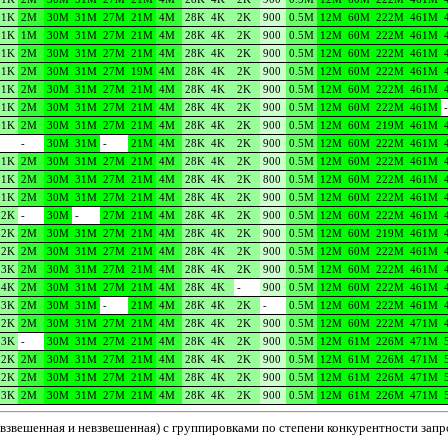
31K
2M
30M
31M
27M
21M
4M
28K
4K
2K
900
0.5M
12M
60M
222M
461M
31K
1M
30M
31M
27M
21M
4M
28K
4K
2K
900
0.5M
12M
60M
222M
461M
31K
2M
30M
31M
27M
21M
4M
28K
4K
2K
900
0.5M
12M
60M
222M
461M
31K
2M
30M
31M
27M
19M
4M
28K
4K
2K
900
0.5M
12M
60M
222M
461M
31K
2M
30M
31M
27M
21M
4M
28K
4K
2K
900
0.5M
12M
60M
222M
461M
31K
2M
30M
31M
27M
21M
4M
28K
4K
2K
900
0.5M
12M
60M
222M
461M
-
31K
2M
30M
31M
27M
21M
4M
28K
4K
2K
900
0.5M
12M
60M
219M
461M
-
30M
31M
-
21M
4M
28K
4K
2K
900
0.5M
12M
60M
222M
461M
31K
2M
30M
31M
27M
21M
4M
28K
4K
2K
900
0.5M
12M
60M
222M
461M
31K
2M
30M
31M
27M
21M
4M
28K
4K
2K
800
0.5M
12M
60M
222M
461M
31K
2M
30M
31M
27M
21M
4M
28K
4K
2K
900
0.5M
12M
60M
222M
461M
32K
-
30M
-
27M
21M
4M
28K
4K
2K
900
0.5M
12M
60M
222M
461M
32K
2M
30M
31M
27M
21M
4M
28K
4K
2K
900
0.5M
12M
60M
219M
461M
32K
2M
30M
31M
27M
21M
4M
28K
4K
2K
900
0.5M
12M
60M
222M
461M
33K
2M
30M
31M
27M
21M
4M
28K
4K
2K
900
0.5M
12M
60M
222M
461M
34K
2M
30M
31M
27M
21M
4M
28K
4K
-
900
0.5M
12M
60M
222M
461M
33K
2M
30M
31M
-
21M
4M
28K
4K
2K
-
0.5M
12M
60M
222M
461M
32K
2M
30M
31M
27M
21M
4M
28K
4K
2K
900
0.5M
12M
60M
222M
471M
33K
-
30M
31M
27M
21M
4M
28K
4K
2K
900
0.5M
12M
61M
226M
471M
32K
2M
30M
31M
27M
21M
4M
28K
4K
2K
900
0.5M
12M
61M
226M
471M
32K
2M
30M
31M
27M
21M
4M
28K
4K
2K
900
0.5M
12M
61M
226M
471M
33K
2M
30M
31M
27M
21M
4M
28K
4K
2K
900
0.5M
12M
61M
226M
471M
взвешенная и невзвешенная) с группировками по степени конкурентности запро