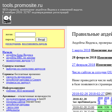
tools.promosite.ru
SEO-сервисы, мониторинг апдейтов Яндекса и изменений выдачи.
К октябрю 2016: 32767 подтвержденных регистраций
Правильные апдей
логин
пароль
Апдейты Яндекса, проверка а
регистрация
,
восстановить пароль
1 марта 2018
Изменение вы
Начало
апдейты базы Яндекса
28 февраля 2018
Изменени
апдейты ИКС по кнопке
мониторинг выдачи
(+)
27 февраля 2018
Изменение
Сервисы платные
выборки из статистики запросов
Число сайтов за сегодня (20
Сервисы
бесплатные временно
скорость яндексации
Ниже приводится число на
переформулировки и Спектр
примеси по запросу
в базе появляются страницы
Информационное
рейтинг SEO-компаний
2018-02-26
2018-02-27
[201
Архивные
- отключенные возможности
2018
2018
2
подозрительные запросы
в last20
2018-02-28
02
02
0
регионы сайтов
(малая база)
час пробивки\дата
28
27
2
переформулировки
::веса слов
2018-02-28 23:00
40K
32K
аффилиаты
2018-02-28 22:00
39K
32K