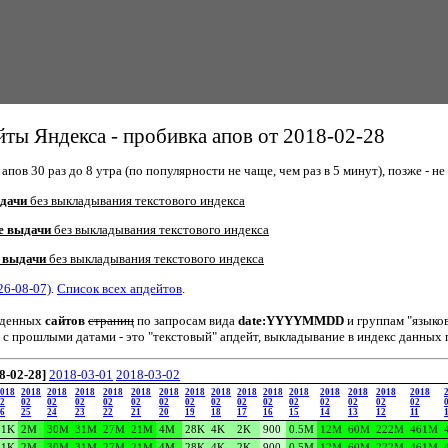
ты Яндекса - пробивка апов от 2018-02-28
пов 30 раз до 8 утра (по популярности не чаще, чем раз в 5 минут), позже - не 
дачи
без выкладывания текстового индекса
е выдачи
без выкладывания текстового индекса
 выдачи
без выкладывания текстового индекса
26-08-07)
.
Список всех апдейтов
.
йденных
сайтов
страниц
по запросам вида
date:YYYYMMDD
и группам "языко
 с прошлыми датами - это "текстовый" апдейт, выкладывание в индекс данных 
8-02-28]
2018-03-01
2018-03-02
018
2018
2018
2018
2018
2018
2018
2018
2018
2018
2018
2018
2018
2018
2018
2018
2
02
02
02
02
02
02
02
02
02
02
02
02
02
02
02
6
25
24
23
22
21
20
19
18
17
16
15
14
13
12
11
31K
2M
30M
31M
27M
21M
4M
28K
4K
2K
900
0.5M
12M
60M
222M
461M
31K
2M
30M
31M
27M
21M
4M
28K
4K
2K
900
0.5M
12M
60M
222M
461M