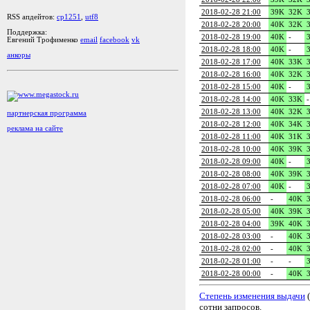
2018-02-28 21:00
39K
32K
RSS апдейтов:
cp1251
,
utf8
2018-02-28 20:00
40K
32K
Поддержка:
2018-02-28 19:00
40K
-
Евгений Трофименко
email
facebook
vk
2018-02-28 18:00
40K
-
анкоры
2018-02-28 17:00
40K
33K
2018-02-28 16:00
40K
32K
2018-02-28 15:00
40K
-
2018-02-28 14:00
40K
33K
-
2018-02-28 13:00
40K
32K
партнерская программа
2018-02-28 12:00
40K
34K
реклама на сайте
2018-02-28 11:00
40K
31K
2018-02-28 10:00
40K
39K
2018-02-28 09:00
40K
-
2018-02-28 08:00
40K
39K
2018-02-28 07:00
40K
-
2018-02-28 06:00
-
40K
2018-02-28 05:00
40K
39K
2018-02-28 04:00
39K
40K
2018-02-28 03:00
-
40K
2018-02-28 02:00
-
40K
2018-02-28 01:00
-
-
2018-02-28 00:00
-
40K
Степень изменения выдачи
(
сотни запросов.