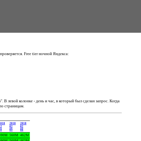
проверяется. Free tier ночной Яндекса:
в".
В левой колонке - день и час, в который был сделан запрос. Когда
по страницам.
2018
2018
2018
02
02
02
10
09
08
490M
560M
462M
490M
560M
462M