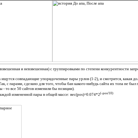
взвешенная и невзвешенная) с группировками по степени конкурентности запро
а ищутся совпадающие упорядоченные пары урлов (1-2), и смотрится, какая дол
ак, с парами, сделано для того, чтобы бан какого-нибудь сайта их топа не был
 - то все 50 сайтов изменили бы позиции).
(-pos/10)
каждой измененной пары в общей массе: вес(pos)=0.074*2