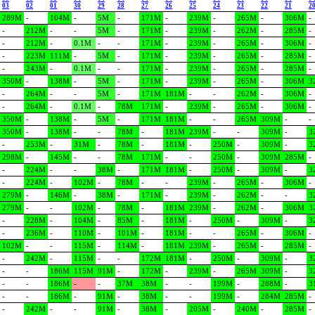
03
02
01
30
29
28
27
26
25
24
23
22
21
2
289M
-
104M
-
5M
-
171M
-
239M
-
265M
-
306M
-
-
212M
-
-
5M
-
171M
-
239M
-
262M
-
285M
-
-
212M
-
0.1M
-
-
171M
-
239M
-
265M
-
306M
-
-
223M
111M
-
5M
-
171M
-
239M
-
265M
-
285M
-
-
243M
-
0.1M
-
-
171M
-
239M
-
265M
-
285M
-
350M
-
138M
-
5M
-
171M
-
239M
-
265M
-
306M
3
-
264M
-
-
5M
-
171M
181M
-
-
262M
-
306M
-
-
264M
-
0.1M
-
78M
171M
-
239M
-
265M
-
306M
-
350M
-
138M
-
5M
-
171M
181M
-
-
265M
309M
-
-
350M
-
138M
-
-
78M
-
181M
239M
-
-
309M
-
3
-
253M
-
31M
-
78M
-
181M
-
250M
-
309M
-
3
298M
-
145M
-
-
78M
171M
-
-
250M
-
309M
285M
-
-
224M
-
-
38M
-
171M
181M
-
250M
-
309M
-
3
-
224M
-
102M
-
78M
-
-
239M
-
265M
-
306M
-
279M
-
146M
-
38M
-
171M
-
239M
-
262M
-
-
3
279M
-
-
102M
-
78M
-
181M
239M
-
262M
-
306M
3
-
228M
-
104M
-
85M
-
181M
-
250M
-
309M
-
3
-
236M
-
110M
-
101M
-
181M
-
-
265M
-
306M
-
102M
-
-
115M
-
114M
-
181M
239M
-
265M
-
285M
-
-
242M
-
115M
-
-
172M
181M
-
250M
-
309M
-
3
-
-
186M
115M
91M
-
172M
-
239M
-
265M
309M
-
3
-
-
186M
-
-
37M
38M
-
-
199M
-
288M
-
3
-
-
186M
-
91M
-
38M
-
-
199M
-
284M
285M
-
-
242M
-
-
91M
-
38M
-
205M
-
240M
-
285M
-