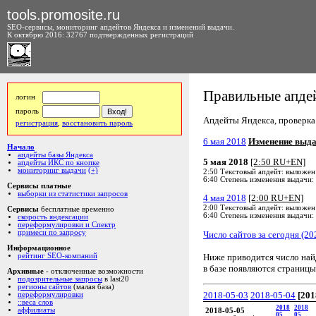
tools.promosite.ru
SEO-сервисы, мониторинг апдейтов Яндекса и изменений выдачи.
К октябрю 2016: 32767 подтвержденных регистраций
Правильные апдей
логин
пароль
Апдейты Яндекса, проверка а
регистрация
,
восстановить пароль
6 мая 2018
Изменение выд
Начало
апдейты базы Яндекса
5 мая 2018
[2:50 RU+EN]
апдейты ИКС по кнопке
мониторинг выдачи
(+)
2:50 Текстовый апдейт: выложен
6:40 Степень изменения выдачи:
Сервисы платные
выборки из статистики запросов
4 мая 2018
[2:00 RU+EN]
2:00 Текстовый апдейт: выложен
Сервисы
бесплатные временно
6:40 Степень изменения выдачи:
скорость яндексации
переформулировки и Спектр
примеси по запросу
Число сайтов за сегодня (20
Информационное
Ниже приводится число на
рейтинг SEO-компаний
в базе появляются страницы
Архивные
- отключенные возможности
подозрительные запросы
в last20
регионы сайтов
(малая база)
2018-05-03
2018-05-04
[201
переформулировки
::веса слов
2018
2018
аффилиаты
2018-05-05
05
05