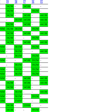
0
19
18
17
16
15
342M
-
345M
-
-
342M
-
-
392M
-
342M
-
345M
-
441M
-
361M
345M
-
441M
342M
-
345M
-
441M
26M
342M
361M
-
392M
-
342M
-
345M
-
441M
342M
-
-
392M
-
342M
-
345M
-
441M
26M
-
361M
-
392M
-
26M
-
361M
-
-
441M
-
361M
-
392M
-
26M
-
-
345M
392M
-
-
361M
-
392M
-
26M
-
361M
-
392M
-
26M
-
361M
-
392M
-
26M
-
-
345M
-
441M
342M
-
345M
-
441M
342M
-
345M
-
-
26M
-
361M
-
-
441M
26M
-
361M
-
391M
-
10M
-
356M
-
-
442M
341M
-
339M
-
-
341M
-
-
391M
-