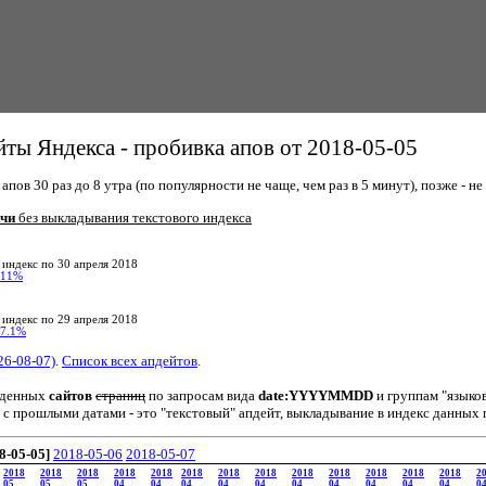
ты Яндекса - пробивка апов от 2018-05-05
пов 30 раз до 8 утра (по популярности не чаще, чем раз в 5 минут), позже - не 
ачи
без выкладывания текстового индекса
 индекс по 30 апреля 2018
11%
 индекс по 29 апреля 2018
7.1%
26-08-07)
.
Список всех апдейтов
.
йденных
сайтов
страниц
по запросам вида
date:YYYYMMDD
и группам "языко
 с прошлыми датами - это "текстовый" апдейт, выкладывание в индекс данных 
8-05-05]
2018-05-06
2018-05-07
2018
2018
2018
2018
2018
2018
2018
2018
2018
2018
2018
2018
2018
2
05
05
05
04
04
04
04
04
04
04
04
04
04
0