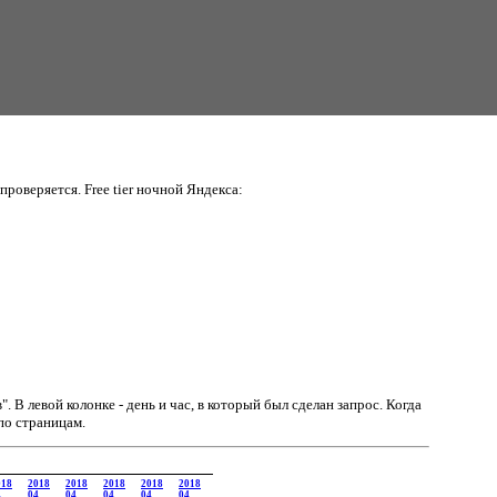
проверяется. Free tier ночной Яндекса:
в".
В левой колонке - день и час, в который был сделан запрос. Когда
по страницам.
018
2018
2018
2018
2018
2018
4
04
04
04
04
04