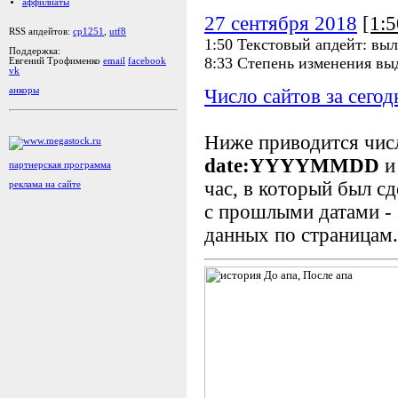
аффилиаты
27 сентября 2018
[1:
RSS апдейтов:
cp1251
,
utf8
1:50 Текстовый апдейт: выл
Поддержка:
8:33 Степень изменения вы
Евгений Трофименко
email
facebook
vk
Число сайтов за сегод
анкоры
Ниже приводится чи
date:YYYYMMDD
и
партнерская программа
час, в который был сд
реклама на сайте
с прошлыми датами - 
данных по страницам.