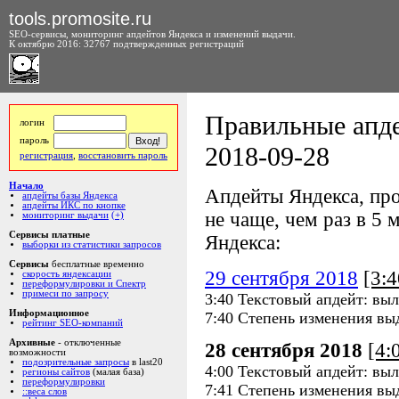
tools.promosite.ru
SEO-сервисы, мониторинг апдейтов Яндекса и изменений выдачи.
К октябрю 2016: 32767 подтвержденных регистраций
Правильные апде
логин
пароль
2018-09-28
регистрация
,
восстановить пароль
Начало
Апдейты Яндекса, про
апдейты базы Яндекса
апдейты ИКС по кнопке
не чаще, чем раз в 5 м
мониторинг выдачи
(+)
Сервисы платные
Яндекса:
выборки из статистики запросов
Сервисы
бесплатные временно
29 сентября 2018
[3:
скорость яндексации
переформулировки и Спектр
примеси по запросу
3:40 Текстовый апдейт: выл
Информационное
7:40 Степень изменения вы
рейтинг SEO-компаний
Архивные
- отключенные
28 сентября 2018
[4:
возможности
подозрительные запросы
в last20
4:00 Текстовый апдейт: выл
регионы сайтов
(малая база)
переформулировки
7:41 Степень изменения вы
::веса слов