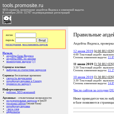
tools.promosite.ru
SEO-сервисы, мониторинг апдейтов Яндекса и изменений выдачи.
К октябрю 2016: 32767 подтвержденных регистраций
Правильные апдей
логин
пароль
Апдейты Яндекса, проверка а
регистрация
,
восстановить пароль
12 июня 2019
[4:00 RU+EN]
Начало
4:00 Текстовый апдейт: выложен
апдейты базы Яндекса
Степень изменения выдачи:
11.8
апдейты ИКС по кнопке
мониторинг выдачи
(+)
11 июня 2019
[3:50 RU+EN]
Сервисы платные
3:50 Текстовый апдейт: выложен
выборки из статистики запросов
Степень изменения выдачи:
11.2
Сервисы
бесплатные временно
10 июня 2019
[3:30 RU+EN]
скорость яндексации
3:30 Текстовый апдейт: выложен
переформулировки и Спектр
Степень изменения выдачи:
14.8
примеси по запросу
Информационное
Число сайтов за сегодня (20
рейтинг SEO-компаний
Ниже приводится число на
Архивные
- отключенные возможности
подозрительные запросы
в last20
в базе появляются страницы
регионы сайтов
(малая база)
переформулировки
::веса слов
аффилиаты