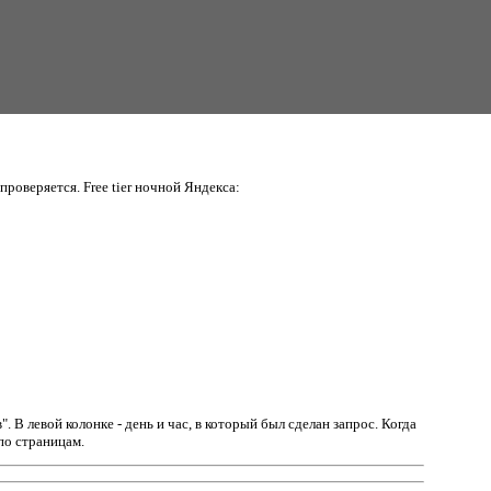
проверяется. Free tier ночной Яндекса:
в".
В левой колонке - день и час, в который был сделан запрос. Когда
по страницам.