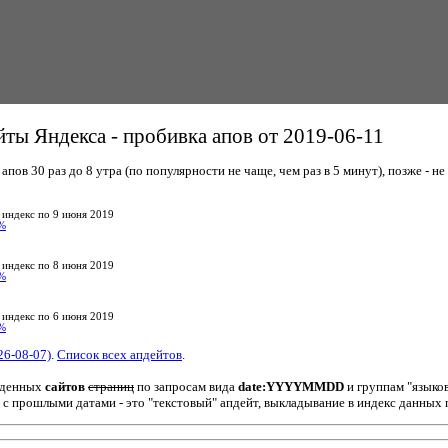
ты Яндекса - пробивка апов от 2019-06-11
пов 30 раз до 8 утра (по популярности не чаще, чем раз в 5 минут), позже - не 
 индекс по 9 июня 2019
%
 индекс по 8 июня 2019
%
 индекс по 6 июня 2019
%
26-08-07)
.
Список всех апдейтов
.
йденных
сайтов
страниц
по запросам вида
date:YYYYMMDD
и группам "языко
 с прошлыми датами - это "текстовый" апдейт, выкладывание в индекс данных 