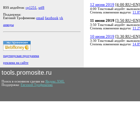
12 июня 2019
[4:00 RU+EN]
RSS апдейтов:
cp1251
,
utf8
4:00 Текстовый апдейт: выложен
Степень изменения выдачи:
11.8
Поддержка:
Евгений Трофименко
email
facebook
vk
11 июня 2019
[3:50 RU+EN]
3:50 Текстовый апдейт: выложен
анкоры
Степень изменения выдачи:
11.2
10 июня 2019
[3:30 RU+EN]
3:30 Текстовый апдейт: выложен
Степень изменения выдачи:
14.8
партнерская программа
реклама на сайте
tools.promosite.ru
Поиск в основном сделан на
Яндекс.XML
Поддержка:
Евгений Трофименко