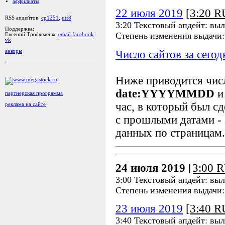
аффилиаты
22 июля 2019
[3:20 
RSS апдейтов:
cp1251
,
utf8
3:20 Текстовый апдейт: вы
Поддержка:
Степень изменения выдачи
Евгений Трофименко
email
facebook
vk
Число сайтов за сегод
анкоры
Ниже приводится чи
date:YYYYMMDD
и
партнерская программа
час, в который был сд
реклама на сайте
с прошлыми датами - 
данных по страницам.
24 июля 2019
[3:00 
3:00 Текстовый апдейт: вы
Степень изменения выдачи
23 июля 2019
[3:40 
3:40 Текстовый апдейт: вы