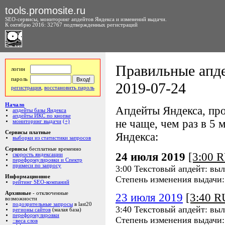
tools.promosite.ru
SEO-сервисы, мониторинг апдейтов Яндекса и изменений выдачи.
К октябрю 2016: 32767 подтвержденных регистраций
Правильные апде
логин
пароль
2019-07-24
регистрация
,
восстановить пароль
Начало
Апдейты Яндекса, про
апдейты базы Яндекса
апдейты ИКС по кнопке
не чаще, чем раз в 5 м
мониторинг выдачи
(+)
Сервисы платные
Яндекса:
выборки из статистики запросов
Сервисы
бесплатные временно
24 июля 2019
[3:00 
скорость яндексации
переформулировки и Спектр
примеси по запросу
3:00 Текстовый апдейт: вы
Информационное
Степень изменения выдачи
рейтинг SEO-компаний
Архивные
- отключенные
23 июля 2019
[3:40 
возможности
подозрительные запросы
в last20
3:40 Текстовый апдейт: вы
регионы сайтов
(малая база)
переформулировки
Степень изменения выдачи
::веса слов