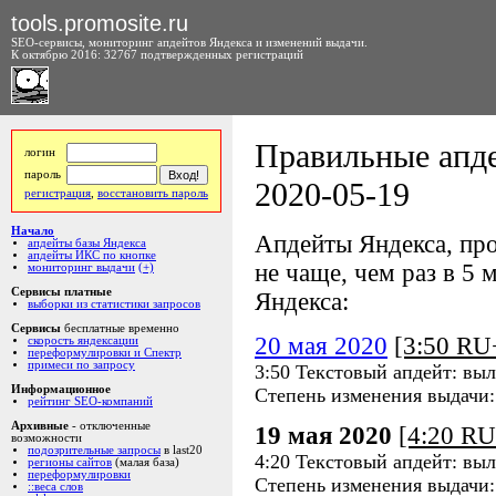
tools.promosite.ru
SEO-сервисы, мониторинг апдейтов Яндекса и изменений выдачи.
К октябрю 2016: 32767 подтвержденных регистраций
Правильные апде
логин
пароль
2020-05-19
регистрация
,
восстановить пароль
Начало
Апдейты Яндекса, про
апдейты базы Яндекса
апдейты ИКС по кнопке
не чаще, чем раз в 5 м
мониторинг выдачи
(+)
Сервисы платные
Яндекса:
выборки из статистики запросов
Сервисы
бесплатные временно
20 мая 2020
[3:50 R
скорость яндексации
переформулировки и Спектр
примеси по запросу
3:50 Текстовый апдейт: выл
Информационное
Степень изменения выдачи
рейтинг SEO-компаний
Архивные
- отключенные
19 мая 2020
[4:20 R
возможности
подозрительные запросы
в last20
4:20 Текстовый апдейт: выл
регионы сайтов
(малая база)
переформулировки
Степень изменения выдачи
::веса слов