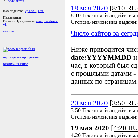
аффилиаты
18 мая 2020
[8:10 R
RSS апдейтов:
cp1251
,
utf8
8:10 Текстовый апдейт: выл
Поддержка:
Степень изменения выдачи
Евгений Трофименко
email
facebook
vk
Число сайтов за сегод
анкоры
Ниже приводится чи
date:YYYYMMDD
и
партнерская программа
час, в который был сд
реклама на сайте
с прошлыми датами - 
данных по страницам.
20 мая 2020
[3:50 R
3:50 Текстовый апдейт: выл
Степень изменения выдачи
19 мая 2020
[4:20 R
4:20 Текстовый апдейт: выл