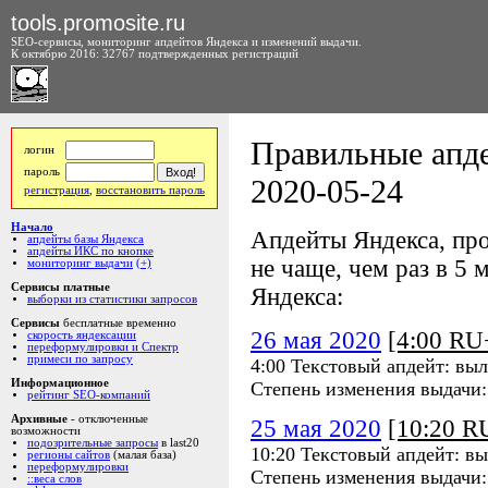
tools.promosite.ru
SEO-сервисы, мониторинг апдейтов Яндекса и изменений выдачи.
К октябрю 2016: 32767 подтвержденных регистраций
Правильные апде
логин
пароль
2020-05-24
регистрация
,
восстановить пароль
Начало
Апдейты Яндекса, про
апдейты базы Яндекса
апдейты ИКС по кнопке
не чаще, чем раз в 5 м
мониторинг выдачи
(+)
Сервисы платные
Яндекса:
выборки из статистики запросов
Сервисы
бесплатные временно
26 мая 2020
[4:00 R
скорость яндексации
переформулировки и Спектр
примеси по запросу
4:00 Текстовый апдейт: выл
Информационное
Степень изменения выдачи
рейтинг SEO-компаний
Архивные
- отключенные
25 мая 2020
[10:20 
возможности
подозрительные запросы
в last20
10:20 Текстовый апдейт: в
регионы сайтов
(малая база)
переформулировки
Степень изменения выдачи
::веса слов