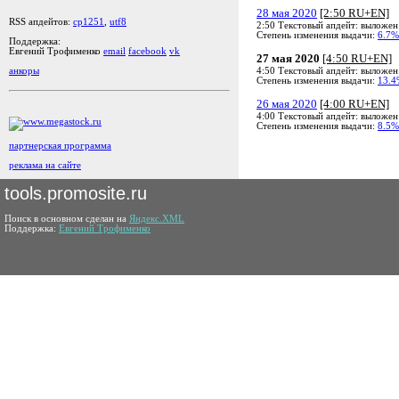
28 мая 2020
[2:50 RU+EN]
RSS апдейтов:
cp1251
,
utf8
2:50 Текстовый апдейт: выложен
Степень изменения выдачи:
6.7%
Поддержка:
Евгений Трофименко
email
facebook
vk
27 мая 2020
[4:50 RU+EN]
4:50 Текстовый апдейт: выложен
анкоры
Степень изменения выдачи:
13.4
26 мая 2020
[4:00 RU+EN]
4:00 Текстовый апдейт: выложен
Степень изменения выдачи:
8.5%
партнерская программа
реклама на сайте
tools.promosite.ru
Поиск в основном сделан на
Яндекс.XML
Поддержка:
Евгений Трофименко