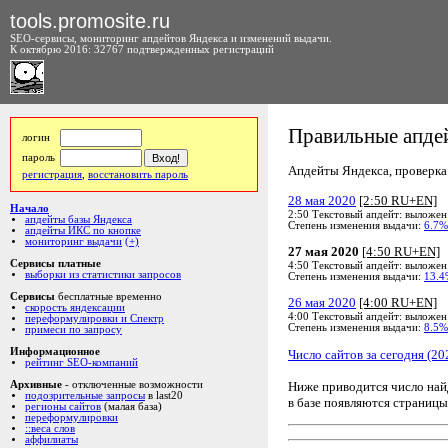
tools.promosite.ru
SEO-сервисы, мониторинг апдейтов Яндекса и изменений выдачи.
К октябрю 2016: 32767 подтвержденных регистраций
Правильные апдей
логин
пароль
Апдейты Яндекса, проверка а
регистрация
,
восстановить пароль
28 мая 2020
[2:50 RU+EN]
Начало
2:50 Текстовый апдейт: выложен
апдейты базы Яндекса
Степень изменения выдачи:
6.7%
апдейты ИКС по кнопке
мониторинг выдачи
(+)
27 мая 2020
[4:50 RU+EN]
Сервисы платные
4:50 Текстовый апдейт: выложен
выборки из статистики запросов
Степень изменения выдачи:
13.4
Сервисы
бесплатные временно
26 мая 2020
[4:00 RU+EN]
скорость яндексации
4:00 Текстовый апдейт: выложен
переформулировки и Спектр
Степень изменения выдачи:
8.5%
примеси по запросу
Информационное
Число сайтов за сегодня (20
рейтинг SEO-компаний
Ниже приводится число на
Архивные
- отключенные возможности
подозрительные запросы
в last20
в базе появляются страницы
регионы сайтов
(малая база)
переформулировки
::веса слов
аффилиаты