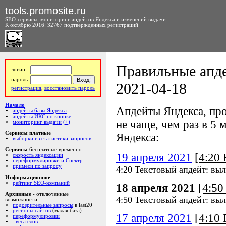
tools.promosite.ru
SEO-сервисы, мониторинг апдейтов Яндекса и изменений выдачи.
К октябрю 2016: 32767 подтвержденных регистраций
Правильные апде
логин
пароль
2021-04-18
регистрация
,
восстановить пароль
Начало
Апдейты Яндекса, про
апдейты базы Яндекса
апдейты ИКС по кнопке
не чаще, чем раз в 5 м
мониторинг выдачи
(+)
Сервисы платные
Яндекса:
выборки из статистики запросов
Сервисы
бесплатные временно
19 апреля 2021
[4:20
скорость яндексации
переформулировки и Спектр
примеси по запросу
4:20 Текстовый апдейт: выл
Информационное
рейтинг SEO-компаний
18 апреля 2021
[4:5
Архивные
- отключенные
4:50 Текстовый апдейт: выл
возможности
подозрительные запросы
в last20
регионы сайтов
(малая база)
17 апреля 2021
[4:10
переформулировки
::веса слов