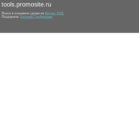
tools.promosite.ru
Поиск в основном сделан на
Яндекс.XML
Поддержка:
Евгений Трофименко