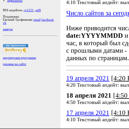
аффилиаты
4:10 Текстовый апдейт: выл
RSS апдейтов:
cp1251
,
utf8
Число сайтов за сегод
Поддержка:
Евгений Трофименко
email
facebook
vk
Ниже приводится чи
анкоры
date:YYYYMMDD
и
час, в который был сд
с прошлыми датами - 
данных по страницам.
партнерская программа
реклама на сайте
19 апреля 2021
[4:20
4:20 Текстовый апдейт: выл
18 апреля 2021
[4:5
4:50 Текстовый апдейт: выл
17 апреля 2021
[4:10
4:10 Текстовый апдейт: выл