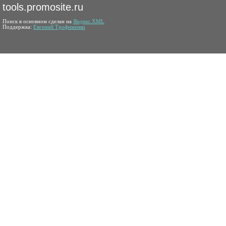
tools.promosite.ru
Поиск в основном сделан на
Яндекс.XML
Поддержка:
Евгений Трофименко