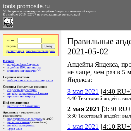
tools.promosite.ru
SEO-сервисы, мониторинг апдейтов Яндекса и изменений выдачи.
К октябрю 2016: 32767 подтвержденных регистраций
Правильные апде
логин
пароль
2021-05-02
регистрация
,
восстановить пароль
Начало
Апдейты Яндекса, про
апдейты базы Яндекса
апдейты ИКС по кнопке
не чаще, чем раз в 5 м
мониторинг выдачи
(+)
Сервисы платные
Яндекса:
выборки из статистики запросов
Сервисы
бесплатные временно
3 мая 2021
[4:40 RU
скорость яндексации
переформулировки и Спектр
примеси по запросу
4:40 Текстовый апдейт: выл
Информационное
рейтинг SEO-компаний
2 мая 2021
[3:30 RU
Архивные
- отключенные
3:30 Текстовый апдейт: выл
возможности
подозрительные запросы
в last20
регионы сайтов
(малая база)
1 мая 2021
[4:10 RU
переформулировки
::веса слов