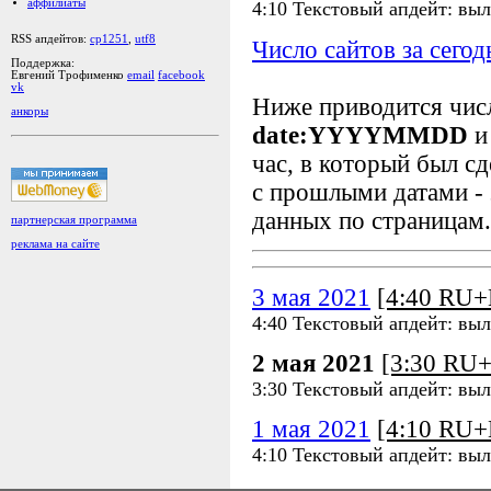
аффилиаты
4:10 Текстовый апдейт: выл
RSS апдейтов:
cp1251
,
utf8
Число сайтов за сегод
Поддержка:
Евгений Трофименко
email
facebook
vk
Ниже приводится чи
анкоры
date:YYYYMMDD
и
час, в который был сд
с прошлыми датами - 
данных по страницам.
партнерская программа
реклама на сайте
3 мая 2021
[4:40 RU
4:40 Текстовый апдейт: выл
2 мая 2021
[3:30 RU
3:30 Текстовый апдейт: выл
1 мая 2021
[4:10 RU
4:10 Текстовый апдейт: выл