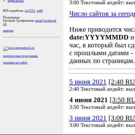
аффилиаты
3:00 Текстовый апдейт: выл
RSS апдейтов:
cp1251
,
utf8
Число сайтов за сегод
Поддержка:
Евгений Трофименко
email
facebook
vk
Ниже приводится чи
анкоры
date:YYYYMMDD
и
час, в который был сд
с прошлыми датами - 
партнерская программа
данных по страницам.
реклама на сайте
5 июня 2021
[2:40 R
2:40 Текстовый апдейт: вы
4 июня 2021
[3:50 R
3:50 Текстовый апдейт: вы
3 июня 2021
[3:00 R
3:00 Текстовый апдейт: выл