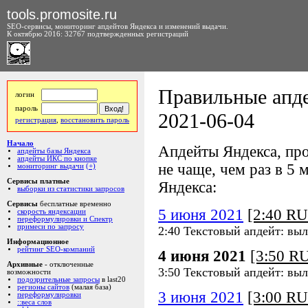
tools.promosite.ru
SEO-сервисы, мониторинг апдейтов Яндекса и изменений выдачи.
К октябрю 2016: 32767 подтвержденных регистраций
Правильные апде
логин
пароль
2021-06-04
регистрация
,
восстановить пароль
Начало
Апдейты Яндекса, про
апдейты базы Яндекса
апдейты ИКС по кнопке
не чаще, чем раз в 5 м
мониторинг выдачи
(+)
Сервисы платные
Яндекса:
выборки из статистики запросов
Сервисы
бесплатные временно
5 июня 2021
[2:40 R
скорость яндексации
переформулировки и Спектр
примеси по запросу
2:40 Текстовый апдейт: вы
Информационное
рейтинг SEO-компаний
4 июня 2021
[3:50 R
Архивные
- отключенные
3:50 Текстовый апдейт: вы
возможности
подозрительные запросы
в last20
регионы сайтов
(малая база)
3 июня 2021
[3:00 R
переформулировки
::веса слов