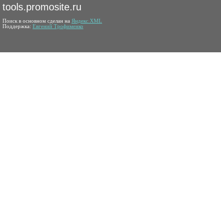
tools.promosite.ru
Поиск в основном сделан на
Яндекс.XML
Поддержка:
Евгений Трофименко