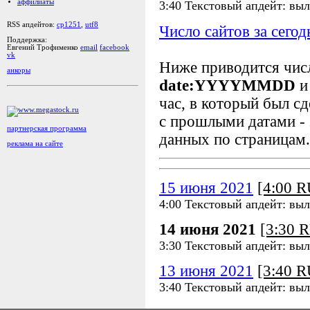
аффилиаты
3:40 Текстовый апдейт: вы
RSS апдейтов:
cp1251
,
utf8
Число сайтов за сегод
Поддержка:
Евгений Трофименко
email
facebook
vk
Ниже приводится чи
анкоры
date:YYYYMMDD
и
час, в который был сд
с прошлыми датами - 
партнерская программа
данных по страницам.
реклама на сайте
15 июня 2021
[4:00 
4:00 Текстовый апдейт: вы
14 июня 2021
[3:30 
3:30 Текстовый апдейт: вы
13 июня 2021
[3:40 
3:40 Текстовый апдейт: вы