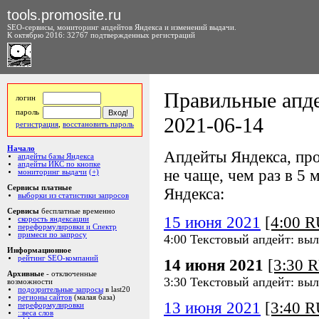
tools.promosite.ru
SEO-сервисы, мониторинг апдейтов Яндекса и изменений выдачи.
К октябрю 2016: 32767 подтвержденных регистраций
Правильные апде
логин
пароль
2021-06-14
регистрация
,
восстановить пароль
Начало
Апдейты Яндекса, про
апдейты базы Яндекса
апдейты ИКС по кнопке
не чаще, чем раз в 5 м
мониторинг выдачи
(+)
Сервисы платные
Яндекса:
выборки из статистики запросов
Сервисы
бесплатные временно
15 июня 2021
[4:00 
скорость яндексации
переформулировки и Спектр
примеси по запросу
4:00 Текстовый апдейт: вы
Информационное
рейтинг SEO-компаний
14 июня 2021
[3:30 
Архивные
- отключенные
3:30 Текстовый апдейт: вы
возможности
подозрительные запросы
в last20
регионы сайтов
(малая база)
13 июня 2021
[3:40 
переформулировки
::веса слов