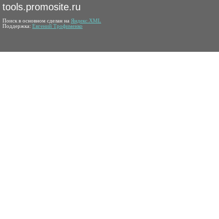
tools.promosite.ru
Поиск в основном сделан на
Яндекс.XML
Поддержка:
Евгений Трофименко