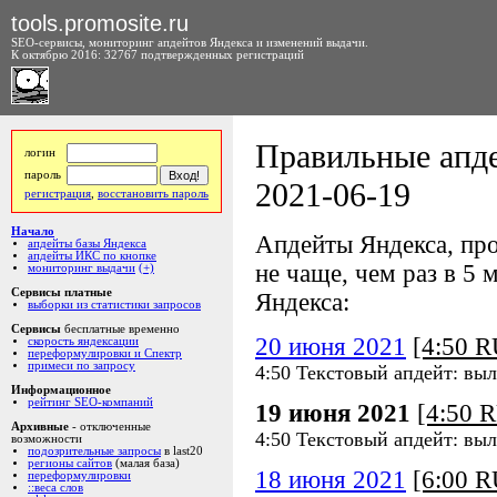
tools.promosite.ru
SEO-сервисы, мониторинг апдейтов Яндекса и изменений выдачи.
К октябрю 2016: 32767 подтвержденных регистраций
Правильные апде
логин
пароль
2021-06-19
регистрация
,
восстановить пароль
Начало
Апдейты Яндекса, про
апдейты базы Яндекса
апдейты ИКС по кнопке
не чаще, чем раз в 5 м
мониторинг выдачи
(+)
Сервисы платные
Яндекса:
выборки из статистики запросов
Сервисы
бесплатные временно
20 июня 2021
[4:50 
скорость яндексации
переформулировки и Спектр
примеси по запросу
4:50 Текстовый апдейт: вы
Информационное
рейтинг SEO-компаний
19 июня 2021
[4:50 
Архивные
- отключенные
4:50 Текстовый апдейт: вы
возможности
подозрительные запросы
в last20
регионы сайтов
(малая база)
18 июня 2021
[6:00 
переформулировки
::веса слов