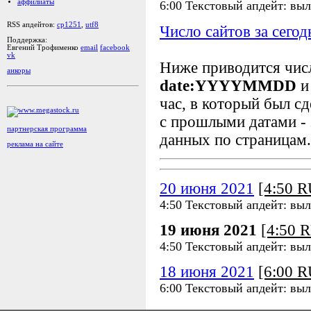
аффилиаты
6:00 Текстовый апдейт: вы
RSS апдейтов:
cp1251
,
utf8
Число сайтов за сегод
Поддержка:
Евгений Трофименко
email
facebook
vk
Ниже приводится чи
анкоры
date:YYYYMMDD
и
час, в который был сд
с прошлыми датами - 
партнерская программа
данных по страницам.
реклама на сайте
20 июня 2021
[4:50 
4:50 Текстовый апдейт: вы
19 июня 2021
[4:50 
4:50 Текстовый апдейт: вы
18 июня 2021
[6:00 
6:00 Текстовый апдейт: вы