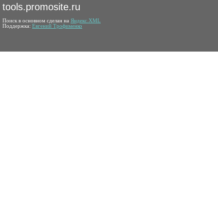
tools.promosite.ru
Поиск в основном сделан на
Яндекс.XML
Поддержка:
Евгений Трофименко