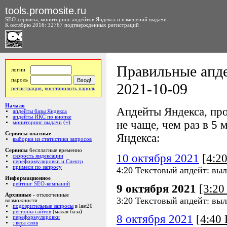
tools.promosite.ru
SEO-сервисы, мониторинг апдейтов Яндекса и изменений выдачи.
К октябрю 2016: 32767 подтвержденных регистраций
Правильные апде
логин
пароль
2021-10-09
регистрация
,
восстановить пароль
Начало
Апдейты Яндекса, про
апдейты базы Яндекса
апдейты ИКС по кнопке
не чаще, чем раз в 5 м
мониторинг выдачи
(+)
Сервисы платные
Яндекса:
выборки из статистики запросов
Сервисы
бесплатные временно
10 октября 2021
[4:2
скорость яндексации
переформулировки и Спектр
примеси по запросу
4:20 Текстовый апдейт: выл
Информационное
рейтинг SEO-компаний
9 октября 2021
[3:2
Архивные
- отключенные
3:20 Текстовый апдейт: выл
возможности
подозрительные запросы
в last20
регионы сайтов
(малая база)
8 октября 2021
[4:40
переформулировки
::веса слов