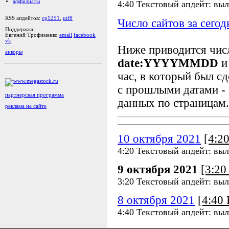
аффилиаты
4:40 Текстовый апдейт: выл
RSS апдейтов:
cp1251
,
utf8
Число сайтов за сегод
Поддержка:
Евгений Трофименко
email
facebook
vk
Ниже приводится чи
анкоры
date:YYYYMMDD
и
час, в который был сд
с прошлыми датами - 
партнерская программа
данных по страницам.
реклама на сайте
10 октября 2021
[4:2
4:20 Текстовый апдейт: выл
9 октября 2021
[3:2
3:20 Текстовый апдейт: выл
8 октября 2021
[4:40
4:40 Текстовый апдейт: выл